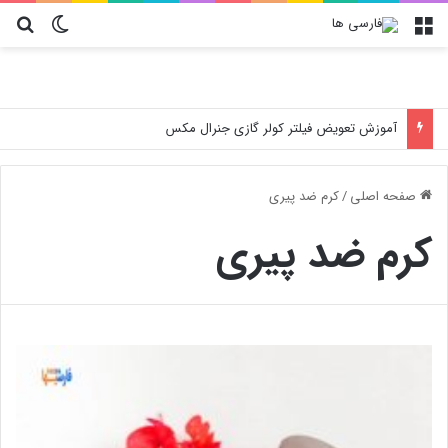
منو
تغییر پو
جس
آموزش تعویض فیلتر کولر گازی جنرال مکس
صفحه اصلی
/
کرم ضد پیری
کرم ضد پیری