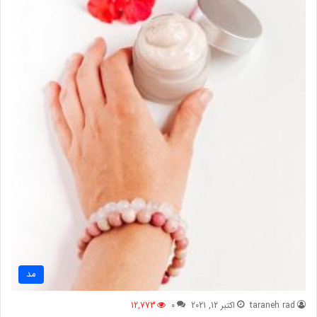
مد
taraneh rad
اکتبر 12, 2021
0
12,773