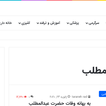
سرگرمی
پزشکی
آموزش و ترفند
آشپزی
خانه دار
مطلب
بی
taraneh rad
ژانویه 23, 2020
0
12,660
به بهانه وفات حضرت عبدالمطلب