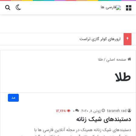
منو
تغییر پو
جس
ارورهای کولر گازی تراست
صفحه اصلی
/
طلا
طلا
مد
taraneh rad
ژوئن 8, 2020
0
12,768
دستبندهای شیک زنانه
دستبندهای شیک زنانه همینک در مجله آنلاین فارسی ها با