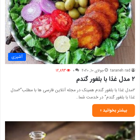
آشپزی
taraneh rad
جولای 10, 2020
0
12,893
۲ مدل غذا با بلغور گندم
۲مدل غذا با بلغور گندم همینک در مجله آنلاین فارسی ها با مطلب”۲مدل
غذا با بلغور گندم” در خدمت شما…
بیشتر بخوانید »