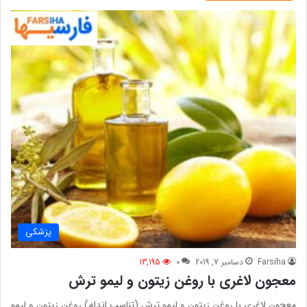
پزشکی
Farsiha
دسامبر 7, 2019
0
13,195
معجون لاغری با روغن زیتون و لیمو ترش
معجون لاغری با روغن زیتون و لیمو ترش (تناسب اندام) روغن زیتون و لیمو