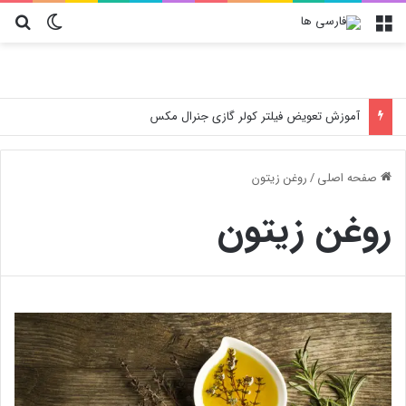
منو
تغییر پو
جس
آموزش تعویض فیلتر کولر گازی جنرال مکس
صفحه اصلی
/
روغن زیتون
روغن زیتون