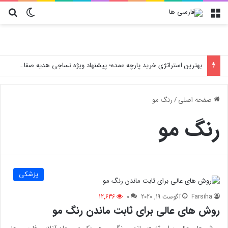
منو
تغییر پو
جس
بهترین استراتژی خرید پارچه عمده؛ پیشنهاد ویژه نساجی هدیه صفاهان برای تولید کنندگان لباس و پوشاک در ایران
صفحه اصلی
/
رنگ مو
رنگ مو
پزشکی
Farsiha
آگوست 19, 2020
0
12,636
روش های عالی برای ثابت ماندن رنگ مو