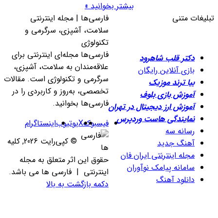
بیشتر بخوانید »
تبلیغات متنی
فارسی‌ها | مجله اینترنتی
سلامت، آشپزی، سرگرمی و
تکنولوژی
فارسی‌ها مجله‌ای اینترنتی برای
دکتر قلب شاهرود
علاقه‌مندان به سلامت، آشپزی،
بازی آنلاین رایگان
سرگرمی و تکنولوژی است. مقالات
بیا ترند موزیک
تخصصی، به‌روز و کاربردی را در
آموزش بازی بلوف
فارسی‌ها بخوانید.
آموزش ارز دیجیتال در تهران
نمایندگی هاست وردپرس
فیسبوک
X
یوتیوب
اینستاگرام
رسانه سه
© کپی‌رایت 2026, کلیه
آهنگ جدید
مجله اینترنتی ایران فان
حقوق این اثر متعلق به مجله
سامانه پیامک نوآوران
اینترنتی |
فارسی ها می باشد.
دانلود آهنگ
دکمه بازگشت به بالا