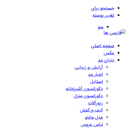
جستجو برای
تغییر پوسته
منو
صفحه اصلی
عکس
دنیای مد
آرایش و زیبایی
اخبار مد
استایل
دکوراسیون آشپزخانه
دکوراسیون منزل
زیورآلات
کیف و کفش
مدل مانتو
لباس عروس