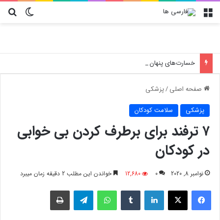
منو
تغییر پو
جس
خسارت‌های پنهان فروشگاه‌ها؛ چرا انتخاب کارتن پستی حیاتی است؟
صفحه اصلی
/
پزشکی
پزشکی
سلامت کودکان
۷ ترفند برای برطرف کردن بی خوابی
در کودکان
نوامبر 8, 2020
0
12,680
خواندن این مطلب 2 دقیقه زمان میبرد
فیسبوک
X
لینکدین
‫تامبلر
واتس آپ
تلگرام
چاپ