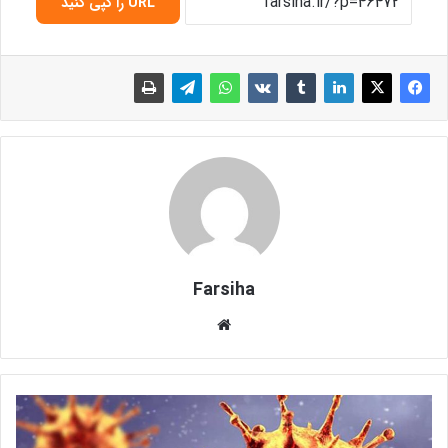
URL را کپی کنید
Farsiha
وبس
ای
ت
م
ر
ا