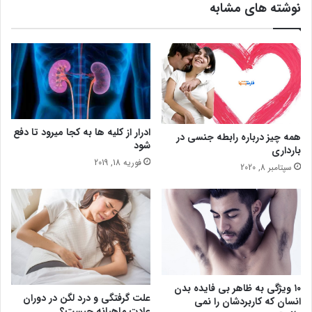
نوشته های مشابه
ر
ﻓ
ر
ﺼ
و
ﻠ
ز
ﻲ
ه
و
ا
آ
ی
ب
ک
و
ر
ﻫ
ادرار از کلیه ها به کجا میرود تا دفع
همه چیز درباره رابطه جنسی در
و
ﻮ
شود
بارداری
ن
ا
فوریه 18, 2019
سپتامبر 8, 2020
ا
ﺑ
ی
ﺮ
ی
ﻧ
ﻘ
ﺪ
ﻳ
ﻨ
ﮕ
ﻲ
۱۰ ویژگی به ظاهر بی فایده بدن
علت گرفتگی و درد لگن در دوران
انسان که کاربردشان را نمی
ﺑ
عادت ماهیانه چیست؟