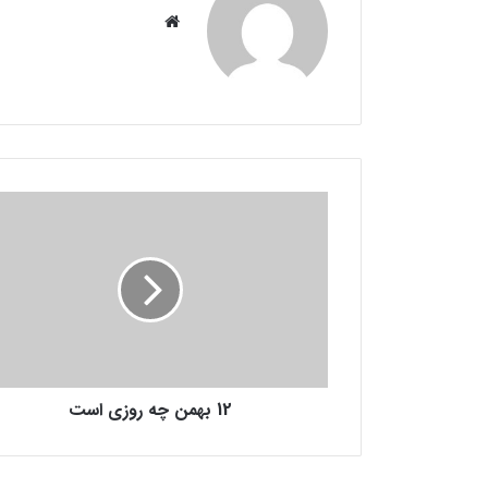
وبس
ای
ت
1
2
ب
ه
م
ن
چ
ه
ر
12 بهمن چه روزی است
و
ز
ی
ا