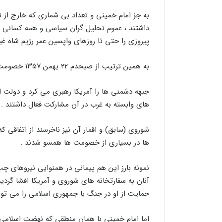
به جز امام خمینی و تعداد بی شماری كه خارج از تح
داشتند ، عموم تحلیل گران سیاسی و همه كسانی ك
پیروزی را حتی تا روزهای واپسین عمر رژیم شاه غ
به همین ترتیب از صبحدم ۲۲ بهمن ۱۳۵۷ خصومت با نظام نوپای اسلامی در پهنه ای گسترده آغاز شد .
جبهه دشمنی ها را آمریكا رهبری می كرد و دولت ا
های وابسته به غرب در آن مشاركت فعال داشتند .
شوروی (سابق) و اقمار آن نیز ناخرسند از اتفاقی كه
ها در بسیاری از خصومت ها همسو شدند .
نمونه بارز این هم پیمانی در همنوایی نیروهای چ
آنان به سفارتخانه های شوروی و آمریكا افشا گردید
حمایت از او در جنگ با جمهوری اسلامی را می‌ تو
اما امام‌ خمینی با همان منطقی كه نهضت اسلامی را