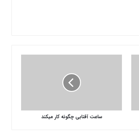
س
ا
ع
ت
آ
ف
ت
ا
ب
ساعت آفتابی چگونه کار میکند
ی
چ
گ
و