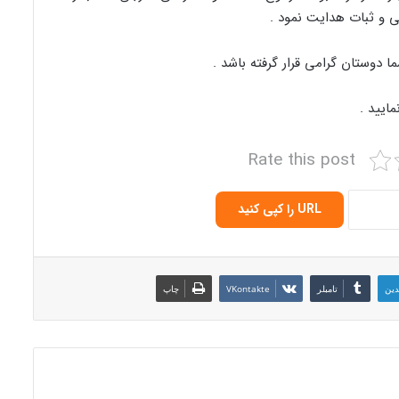
ی و ثبات هدایت نمود .
 دوستان گرامی قرار گرفته باشد .
ایید .
Rate this post
URL را کپی کنید
دین
‫تامبلر
‫VKontakte
چاپ