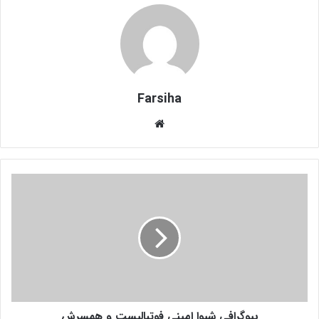
Farsiha
وبس
ای
ت
ب
ی
و
گ
ر
ا
ف
ی
ش
بیوگرافی شیوا امینی فوتبالیست و همسرش
ی