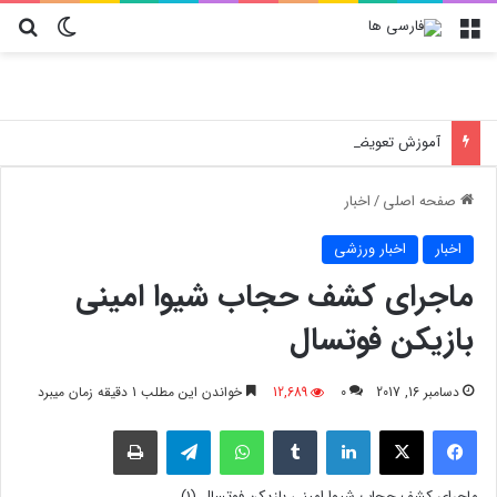
منو
تغییر پو
جس
آموزش تعویض فیلتر کولر گازی جنرال مکس
صفحه اصلی
/
اخبار
اخبار
اخبار ورزشی
ماجرای کشف حجاب شیوا امینی
بازیکن فوتسال
دسامبر 16, 2017
0
12,689
خواندن این مطلب 1 دقیقه زمان میبرد
فیسبوک
X
لینکدین
‫تامبلر
واتس آپ
تلگرام
چاپ