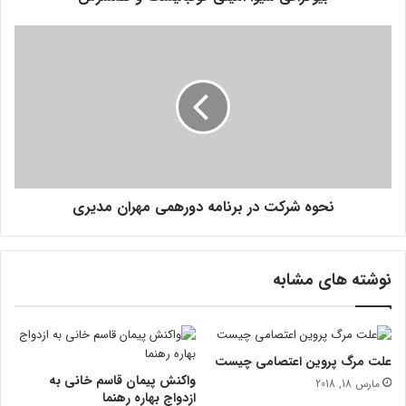
و
ا
ن
ا
ح
م
و
ی
ه
ن
ش
ی
ر
ف
ک
و
ت
ت
د
ب
نحوه شرکت در برنامه دورهمی مهران مدیری
ر
ا
ب
ل
ر
ی
ن
نوشته های مشابه
س
ا
ت
م
و
ه
ه
د
م
و
علت مرگ پروین اعتصامی چیست
س
ر
واکنش پیمان قاسم خانی به
مارس 18, 2018
ر
ه
ازدواج بهاره رهنما