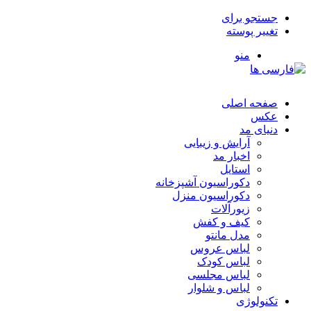
جستجو برای
تغییر پوسته
منو
صفحه اصلی
عکس
دنیای مد
آرایش و زیبایی
اخبار مد
استایل
دکوراسیون آشپزخانه
دکوراسیون منزل
زیورآلات
کیف و کفش
مدل مانتو
لباس عروس
لباس کودک
لباس مجلسی
لباس و شلوار
تکنولوژی