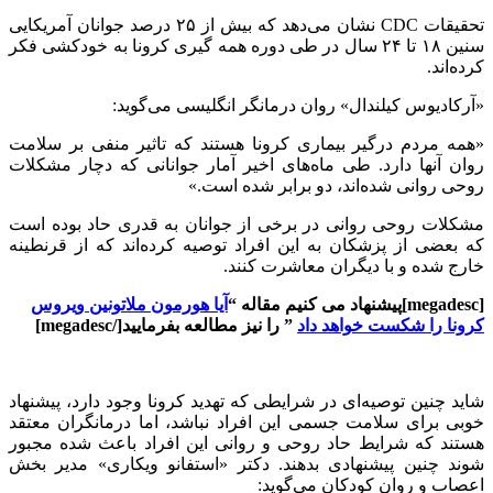
تحقیقات CDC نشان می‌دهد که بیش از ۲۵ درصد جوانان آمریکایی
سنین ۱۸ تا ۲۴ سال در طی دوره همه گیری کرونا به خودکشی فکر
کرده‌اند.
«آرکادیوس کیلندال» روان درمانگر انگلیسی می‌گوید:
«همه مردم درگیر بیماری کرونا هستند که تاثیر منفی بر سلامت
روان آنها دارد. طی ماه‌های اخیر آمار جوانانی که دچار مشکلات
روحی روانی شده‌اند، دو برابر شده است.»
مشکلات روحی روانی در برخی از جوانان به قدری حاد بوده است
که بعضی از پزشکان به این افراد توصیه کرده‌اند که از قرنطینه
خارج شده و با دیگران معاشرت کنند.
[megadesc]پیشنهاد می کنیم مقاله “
آیا هورمون ملاتونین ویروس
کرونا را شکست خواهد داد
” را نیز مطالعه بفرمایید[/megadesc]
شاید چنین توصیه‌ای در شرایطی که تهدید کرونا وجود دارد، پیشنهاد
خوبی برای سلامت جسمی این افراد نباشد، اما درمانگران معتقد
هستند که شرایط حاد روحی و روانی این افراد باعث شده‌ مجبور
شوند چنین پیشنهادی بدهند. دکتر «استفانو ویکاری» مدیر بخش
اعصاب و روان کودکان می‌گوید: