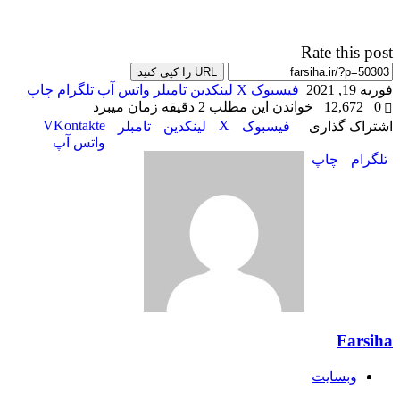
Rate this post
URL را کپی کنید
فوریه 19, 2021
فیسبوک
X
لینکدین
‫تامبلر
واتس آپ
تلگرام
چاپ
0
12,672
خواندن این مطلب 2 دقیقه زمان میبرد
‫VKontakte
X
اشتراک گذاری
فیسبوک
لینکدین
‫تامبلر
واتس آپ
تلگرام
چاپ
Farsiha
وبسایت