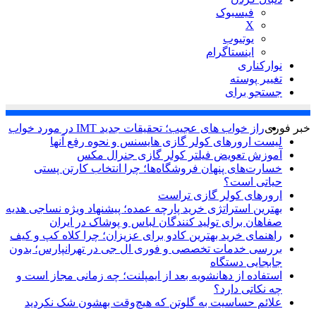
فیسبوک
X
یوتیوب
اینستاگرام
نوارکناری
تغییر پوسته
جستجو برای
خبر فوری
راز خواب های عجیب؛ تحقیقات جدید IMT در مورد خواب
لیست ارورهای کولر گازی هایسنس و نحوه رفع آنها
آموزش تعویض فیلتر کولر گازی جنرال مکس
خسارت‌های پنهان فروشگاه‌ها؛ چرا انتخاب کارتن پستی
حیاتی است؟
ارورهای کولر گازی تراست
بهترین استراتژی خرید پارچه عمده؛ پیشنهاد ویژه نساجی هدیه
صفاهان برای تولید کنندگان لباس و پوشاک در ایران
راهنمای خرید بهترین کادو برای عزیزان؛ چرا کلاه کپ و کیف
بررسی خدمات تخصصی و فوری ال جی در تهرانپارس؛ بدون
جابجایی دستگاه
استفاده از دهانشویه بعد از ایمپلنت؛ چه زمانی مجاز است و
چه نکاتی دارد؟
علائم حساسیت به گلوتن که هیچ‌وقت بهشون شک نکردید