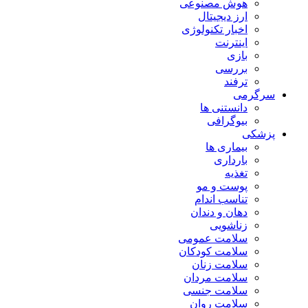
هوش مصنوعی
ارز دیجیتال
اخبار تکنولوژی
اینترنت
بازی
بررسی
ترفند
سرگرمی
دانستنی ها
بیوگرافی
پزشکی
بیماری ها
بارداری
تغذیه
پوست و مو
تناسب اندام
دهان و دندان
زناشویی
سلامت عمومی
سلامت کودکان
سلامت زنان
سلامت مردان
سلامت جنسی
سلامت روان