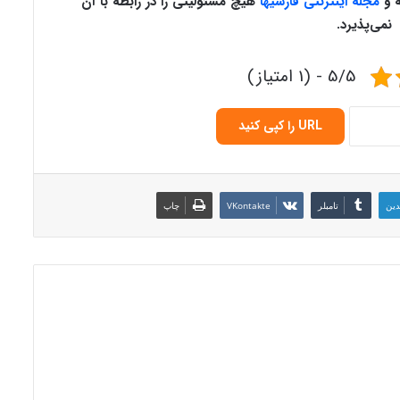
 و
مجله اینترنتی فارسیها
هیچ مسئولیتی را در رابطه با آن
نمی‌پذیرد
.
5/5 - (1 امتیاز)
URL را کپی کنید
دین
‫تامبلر
‫VKontakte
چاپ