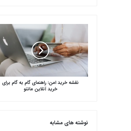
ن
ق
ش
ه
خ
ر
ی
د
ا
نقشه خرید امن: راهنمای گام به گام برای
م
ن
خرید آنلاین مانتو
:
ر
ا
ه
ن
نوشته های مشابه
م