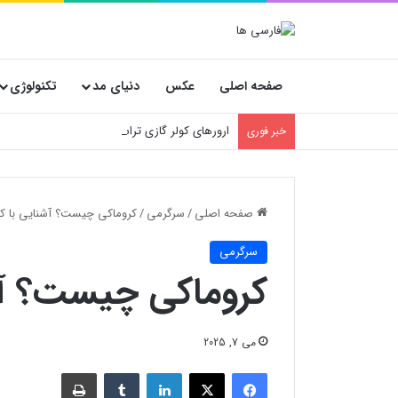
صفحه اصلی
عکس
دنیای مد
تکنولوژی
ارورهای کولر گازی تراست
خبر فوری
صفحه اصلی
/
سرگرمی
/
کروماکی چیست؟ آشنایی با کا
سرگرمی
کروماکی چیست؟ آشن
می 7, 2025
فیسبوک
X
لینکدین
‫تامبلر
چاپ