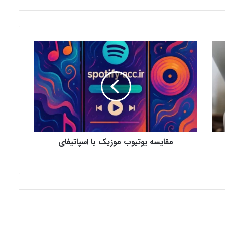
م
ق
ا
ی
س
ه
ی
و
ت
مقایسه یوتیوب موزیک با اسپاتیفای
ی
و
ب
م
و
ز
ی
ک