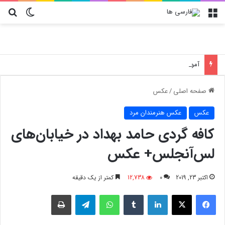
منو
تغییر پو
جس
آموزش تعویض فیلتر کولر گازی جنرال مکس
صفحه اصلی
/
عکس
عکس
عکس هنرمندان مرد
کافه گردی حامد بهداد در خیابان‌های
لس‌آنجلس+ عکس
اکتبر 23, 2019
0
12,738
کمتر از یک دقیقه
فیسبوک
X
لینکدین
‫تامبلر
واتس آپ
تلگرام
چاپ