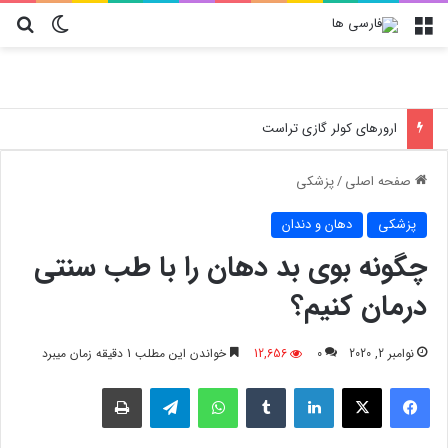
منو
تغییر پو
جس
ارورهای کولر گازی تراست
صفحه اصلی
/
پزشکی
پزشکی
دهان و دندان
چگونه بوی بد دهان را با طب سنتی
درمان کنیم؟
نوامبر 2, 2020
0
12,656
خواندن این مطلب 1 دقیقه زمان میبرد
فیسبوک
X
لینکدین
‫تامبلر
واتس آپ
تلگرام
چاپ