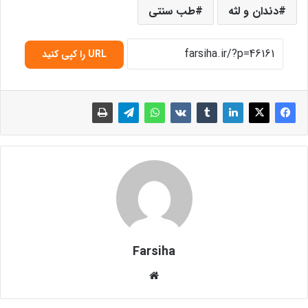
دندان و لثه
طب سنتی
URL را کپی کنید
Farsiha
وبس
ای