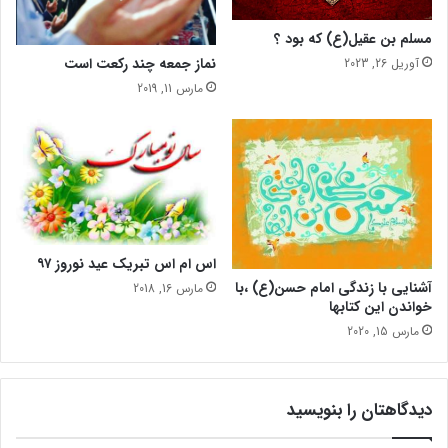
مسلم بن عقیل(ع) که بود ؟
نماز جمعه چند رکعت است
آوریل 26, 2023
مارس 11, 2019
اس ام اس تبریک عید نوروز ۹۷
آشنایی با زندگی امام حسن(ع) ،با
مارس 16, 2018
خواندن این کتابها
مارس 15, 2020
دیدگاهتان را بنویسید