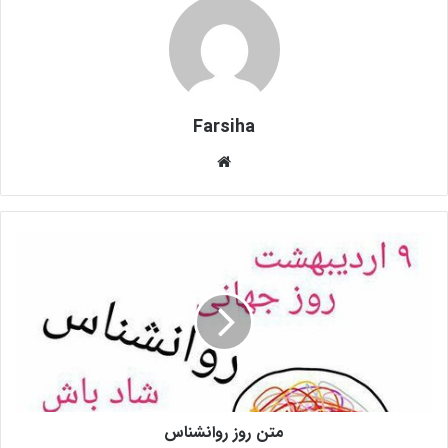
Farsiha
وبس
ای
ت
م
ت
ن
ر
و
ز
ر
و
ا
متن روز روانشناس
ن