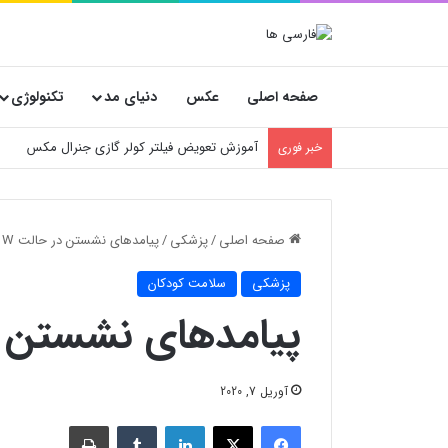
صفحه اصلی
عکس
دنیای مد
تکنولوژی
خسارت‌های پنهان فروشگاه‌ها؛ چرا انتخاب کارتن
خبر فوری
صفحه اصلی
/
پزشکی
/
پیامدهای نشستن در حالت W
پزشکی
سلامت کودکان
پیامدهای نشستن د
آوریل 7, 2020
فیسبوک
X
لینکدین
‫تامبلر
چاپ