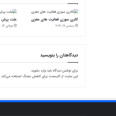
ت
ی
ش
کالری سوزی فعالیت های مغزی
علت پرش م
ن
پ
دسامبر 17, 2019
جولای 14, 2021
ل
ا
س
د
ر
دیدگاهتان را بنویسید
پ
ی
ش
برای نوشتن دیدگاه باید
وارد بشوید
.
ی
این سایت از اکیسمت برای کاهش جفنگ استفاده می‌کند.
و
ع
ک
ر
و
ن
ا