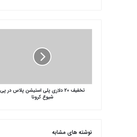
ت
خ
ف
ی
ف
2
0
د
ل
تخفیف 20 دلاری پلی استیشن پلاس در پی
ا
ر
شیوع کرونا
ی
پ
ل
ی
ا
نوشته های مشابه
س