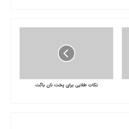
ن
ك
ا
ت
ط
ل
ا
ی
ی
نكات طلایی برای پخت نان باگت
ب
ر
ا
ی
پ
خ
ت
ن