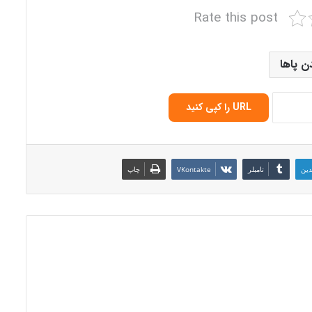
Rate this post
 پاها
URL را کپی کنید
دین
‫تامبلر
‫VKontakte
چاپ