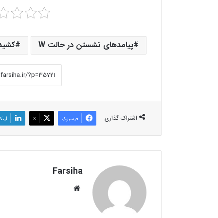
پیامدهای نشستن در حالت W
کشیدن
اشتراک گذاری
فیسبوک
X
لینک
Farsiha
وبس
ای
ت