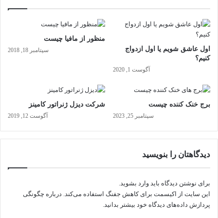
ب
ا
ه
گ
ب
ر
ه
ک
منظور از مافیا چیست
ا
و
اول عاشق شویم یا اول ازدواج
سپتامبر 18, 2018
ن
د
کنیم؟
ه
ک
آگوست 1, 2020
و
ل
ف
ج
ا
ب
برج خنک کننده چیست
شرکت دیزل ژنراتور کامینز
ت
ا
سپتامبر 25, 2023
آگوست 12, 2019
ا
ز
ی
د
ش
ا
ا
ر
دیدگاهتان را بنویسید
ن
ی
د
ب
برای نوشتن دیدگاه باید
وارد بشوید
.
ا
این سایت از اکیسمت برای کاهش جفنگ استفاده می‌کند.
درباره چگونگی
ی
پردازش داده‌های دیدگاه خود بیشتر بدانید.
د