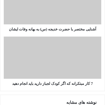
ی
ی
م
خ
ت
ص
آشنایی مختصر با حضرت خدیجه (س) به بهانه وفات ایشان
ر
ب
7
ا
ک
ح
ا
ض
ر
ر
م
ت
ب
خ
ت
د
ک
ی
ر
ج
ا
7 کار مبتکرانه که اگر کودک لجباز دارید باید انجام دهید
ه
ن
(
ه
س
ک
نوشته های مشابه
)
ه