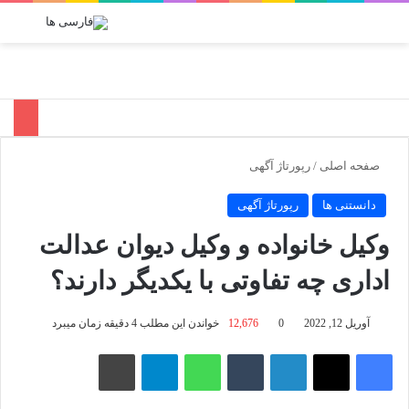
جستجو برای
تغییر پوسته
منو
صفحه اصلی
/
رپورتاژ آگهی
دانستنی ها
رپورتاژ آگهی
وکیل خانواده و وکیل دیوان عدالت
اداری چه تفاوتی با یکدیگر دارند؟
آوریل 12, 2022
0
12,676
خواندن این مطلب 4 دقیقه زمان میبرد
فیسبوک
X
لینکدین
‫تامبلر
واتس آپ
تلگرام
چاپ