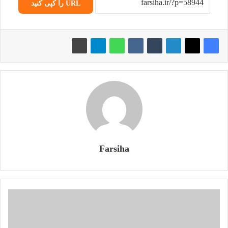
URL را کپی کنید
Farsiha
آ
ش
ن
ا