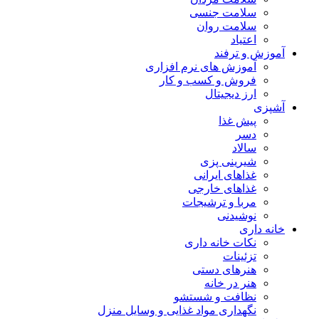
سلامت جنسی
سلامت روان
اعتیاد
آموزش و ترفند
آموزش های نرم افزاری
فروش و کسب و کار
ارز دیجیتال
آشپزی
پیش غذا
دسر
سالاد
شیرینی پزی
غذاهای ایرانی
غذاهای خارجی
مربا و ترشیجات
نوشیدنی
خانه داری
نکات خانه داری
تزئینات
هنرهای دستی
هنر در خانه
نظافت و شستشو
نگهداری مواد غذایی و وسایل منزل