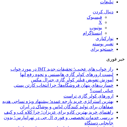
تبلیغات
دنبال کردن
فیسبوک
X
یوتیوب
اینستاگرام
نوارکناری
تغییر پوسته
جستجو برای
خبر فوری
راز خواب های عجیب؛ تحقیقات جدید IMT در مورد خواب
لیست ارورهای کولر گازی هایسنس و نحوه رفع آنها
آموزش تعویض فیلتر کولر گازی جنرال مکس
خسارت‌های پنهان فروشگاه‌ها؛ چرا انتخاب کارتن پستی
حیاتی است؟
ارورهای کولر گازی تراست
بهترین استراتژی خرید پارچه عمده؛ پیشنهاد ویژه نساجی هدیه
صفاهان برای تولید کنندگان لباس و پوشاک در ایران
راهنمای خرید بهترین کادو برای عزیزان؛ چرا کلاه کپ و کیف
بررسی خدمات تخصصی و فوری ال جی در تهرانپارس؛ بدون
جابجایی دستگاه