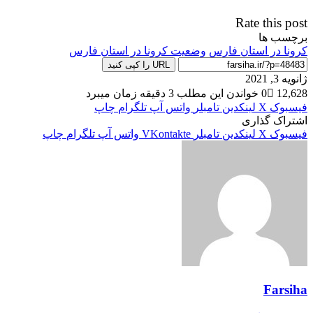
Rate this post
برچسب ها
کرونا در استان فارس
وضعیت کرونا در استان فارس
URL را کپی کنید
ژانویه 3, 2021
12,628
0
خواندن این مطلب 3 دقیقه زمان میبرد
فیسبوک
X
لینکدین
‫تامبلر
واتس آپ
تلگرام
چاپ
اشتراک گذاری
فیسبوک
X
لینکدین
‫تامبلر
‫VKontakte
واتس آپ
تلگرام
چاپ
Farsiha