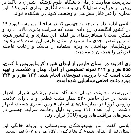
سرپرست معاونت درمان دانشگاه علوم پزشکی شیراز، با تاکید بر
پرهیز از هرگونه سهل‌انگاری و ساده انگاری بیماری کووید۱۹، این
بیماری را غیر قابل پیش‌بینی و وضعیت کنونی را شکننده خواند.
ایلامی ادامه داد: با توجه به جهشی که در ساختار ویروس کووید ۱۹
در کشور انگلستان رخ داده است که سرایت پذیری بالایی دارد و
ممکن است با مسافرت‌های بین‌المللی این بیماری وارد کشور شود،
بنابراین توصیه جدی ما به مردم استان فارس این است که، رعایت
پروتکل‌های بهداشتی به ویژه استفاده از ماسک و رعایت فاصله
فیزیکی را همچنان ادامه دهند.
وی افزود: در استان فارس از ابتدای شیوع کروناویروس تا کنون،
۵۵۵ هزار و ۲۱۴ نمونه تشخیصی از افراد بیمار و علامت‌دار تهیه
شده است که با بررسی نمونه‌های انجام شده، ۱۶۲ هزار و ۲۲۲
مورد مثبت قطعی شناسایی شده است.
سرپرست معاونت درمان دانشگاه علوم پزشکی شیراز، اظهار
داشت: در حال حاضر ۵۴۰ بیمار مثبت قطعی و یا دارای علامت
ویروس کرونا در بیمارستان‌های استان فارس بستری هستند، اظهار
داشت: از این تعداد ۱۱۴ بیمار به دلیل وخامت شرایط جسمی در
بخش‌های مراقبت‌های ویژه (ICU) قرار دارند.
ایلامی گفت: آمار بهبودیافتگان بیمارستانی و ایزوله خانگی این
استان نیز از ابتدای شیوع کرونا تاکنون، ۱۵۷ هزار و ۵۰۷ نفر است.