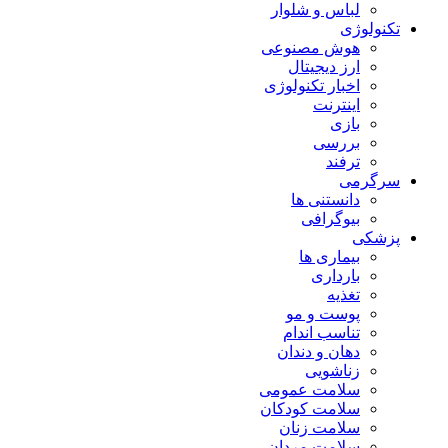
لباس و شلوار
تکنولوژی
هوش مصنوعی
ارز دیجیتال
اخبار تکنولوژی
اینترنت
بازی
بررسی
ترفند
سرگرمی
دانستنی ها
بیوگرافی
پزشکی
بیماری ها
بارداری
تغذیه
پوست و مو
تناسب اندام
دهان و دندان
زناشویی
سلامت عمومی
سلامت کودکان
سلامت زنان
سلامت مردان