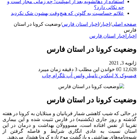
استفاده از دهانشویه بعد از ایمپلنت؛ چه زمانی مجاز است و
چه نکاتی دارد؟
علائم حساسیت به گلوتن که هیچ‌وقت بهشون شک نکردید
صفحه اصلی
/
اخبار
/
اخبار استان فارس
/
وضعیت کرونا در استان
فارس
اخبار
اخبار استان فارس
وضعیت کرونا در استان فارس
ژانویه 3, 2021
12,628
0
خواندن این مطلب 3 دقیقه زمان میبرد
فیسبوک
X
لینکدین
‫تامبلر
واتس آپ
تلگرام
چاپ
وضعیت کرونا در استان فارس
در حالی که شیب کاهشی شمار قربانیان و مبتلایان به کرونا در هفته
گذشته و روز جاری (یکشنبه) در فارس تثبیت شده و این بیماری
تقریبا از نفس افتاده است، مسووولان بهداشت و درمان در این
استان نسبت به عادی انگاری شرایط و فاصله گرفتن از
شیوه‌نامه‌های بهداشتی و بازگشت موج تازه کرونا هشدار می‌دهند.