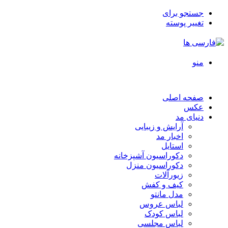
جستجو برای
تغییر پوسته
منو
صفحه اصلی
عکس
دنیای مد
آرایش و زیبایی
اخبار مد
استایل
دکوراسیون آشپزخانه
دکوراسیون منزل
زیورآلات
کیف و کفش
مدل مانتو
لباس عروس
لباس کودک
لباس مجلسی