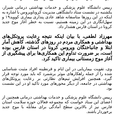
رییس دانشگاه علوم پزشکی و خدمات بهداشتی درمانی شیراز،
یکشنبه در نشست ستاد دانشگاهی مدیریت کروناویروس با اشاره به
اینکه در این روزها متاسفانه شاهد عادی پنداری بیماری کووید۱۹ و
سهل‌انگاری در این زمینه هستیم، نسبت به خطر آغاز موج جدید
کرونا در استان فارس هشدار داد.
مهرزاد لطفی، با بیان اینکه نتیجه رعایت پروتکل‌های
بهداشتی و همکاری مردم در روزهای گذشته، کاهش آمار
ابتلا و جانباختگان ویروس کرونا در استان فارس بوده
است، بر ضرورت تداوم این همکاری‌ها برای پیشگیری از
آغاز موج زمستانی بیماری تاکید کرد.
وی، تقویت بیماریابی در این ایام و قرنطینه افراد مثبت شناسایی
شده را از جمله راهکارهای موثر برشمرد که باید مورد توجه قرار
گیرد، همچنین افزایش تیم‌های نظارتی بر رعایت پروتکل‌های
بهداشتی در جامعه، از دیگر محورهای مورد تاکید او در این نشست
بود.
رییس دانشگاه علوم پزشکی و خدمات بهداشتی درمانی همچنین از
اعضای این ستاد خواست که مجموعه فعالان حوزه سلامت استان
فارس نیز از بالاترین سطح آمادگی برای مقابله با موج جدید
برخوردار باشند.