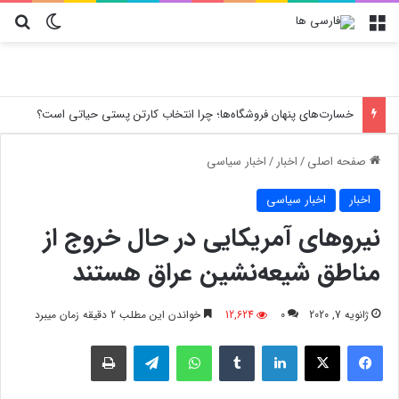
منو
تغییر پو
جس
خسارت‌های پنهان فروشگاه‌ها؛ چرا انتخاب کارتن پستی حیاتی است؟
صفحه اصلی
/
اخبار
/
اخبار سیاسی
اخبار
اخبار سیاسی
نیروهای آمریکایی در حال خروج از
مناطق شیعه‌نشین عراق هستند
ژانویه 7, 2020
0
12,624
خواندن این مطلب 2 دقیقه زمان میبرد
فیسبوک
X
لینکدین
‫تامبلر
واتس آپ
تلگرام
چاپ