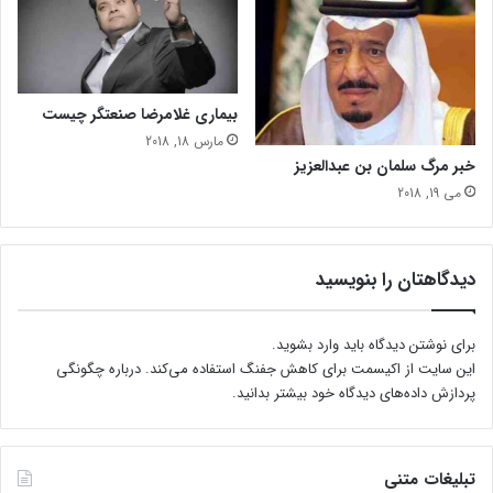
ا
س
ه
ت
ن
؟
گ
خ
بیماری غلامرضا صنعتگر چیست
و
ا
مارس 18, 2018
ه
خبر مرگ سلمان بن عبدالعزیز
د
می 19, 2018
ب
و
د
دیدگاهتان را بنویسید
برای نوشتن دیدگاه باید
وارد بشوید
.
این سایت از اکیسمت برای کاهش جفنگ استفاده می‌کند.
درباره چگونگی
پردازش داده‌های دیدگاه خود بیشتر بدانید.
تبلیغات متنی