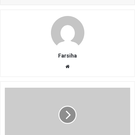
Farsiha
وبس
ای
ت
م
ص
ر
ف
م
ا
س