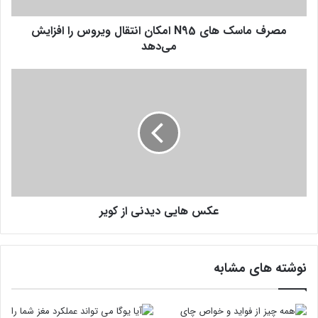
ک
ه
مصرف ماسک های N95 امکان انتقال ویروس را افزایش
ا
ی
می‌دهد
N
9
ع
5
ک
ا
س
م
ه
ک
ا
ا
ی
ن
ی
ا
د
ن
ی
ت
عکس هایی دیدنی از کویر
د
ق
ن
ا
ی
ل
ا
نوشته های مشابه
و
ز
ی
ک
ر
و
و
ی