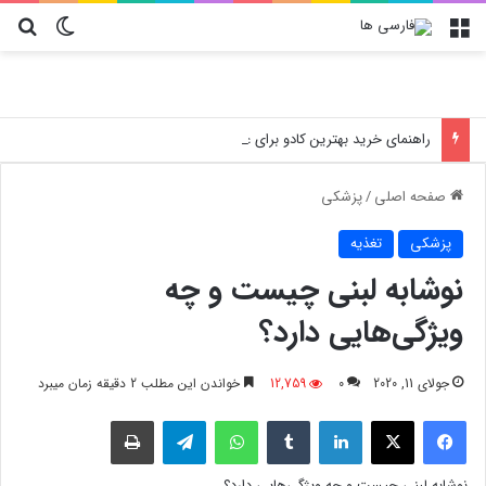
منو
تغییر پو
جس
راهنمای خرید بهترین کادو برای عزیزان؛ چرا کلاه کپ و کیف
صفحه اصلی
/
پزشکی
پزشکی
تغذیه
نوشابه لبنی چیست و چه
ویژگی‌هایی دارد؟
جولای 11, 2020
0
12,759
خواندن این مطلب 2 دقیقه زمان میبرد
فیسبوک
X
لینکدین
‫تامبلر
واتس آپ
تلگرام
چاپ