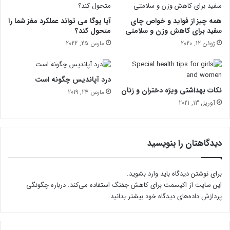
س
ر
ر
همه چیز از فواید و خواص چای
آیا یوگا می تواند عملکرد مغز شما را
ا
سفید برای کاهش وزن و سلامتی
متحول کند؟
ا
ژوئن 12, 2020
مارس 25, 2022
ف
ز
ا
درد آپاندیس چگونه است
ی
نکات بهداشتی ویژه دختران و زنان
مارس 24, 2019
ش
آوریل 13, 2021
م
ی‌
د
ه
دیدگاهتان را بنویسید
د
برای نوشتن دیدگاه باید
وارد بشوید
.
این سایت از اکیسمت برای کاهش جفنگ استفاده می‌کند.
درباره چگونگی
پردازش داده‌های دیدگاه خود بیشتر بدانید.