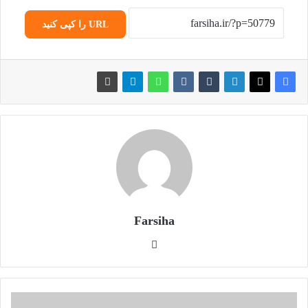
URL را کپی کنید
Farsiha
وبس
ایت
خ