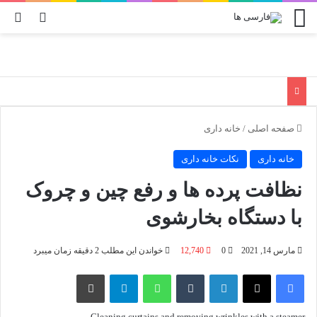
منو
تغییر پو
جس
صفحه اصلی
/
خانه داری
خانه داری
نکات خانه داری
نظافت پرده ها و رفع چین و چروک
با دستگاه بخارشوی
مارس 14, 2021
0
12,740
خواندن این مطلب 2 دقیقه زمان میبرد
فیسبوک
X
لینکدین
‫تامبلر
واتس آپ
تلگرام
چاپ