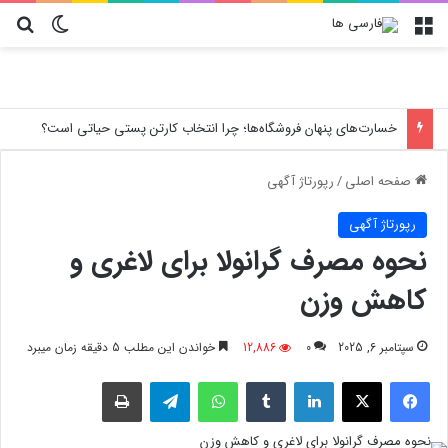
منو
تغییر پو
جس
خسارت‌های پنهان فروشگاه‌ها؛ چرا انتخاب کارتن پستی حیاتی است؟
صفحه اصلی
/
رپورتاژ آگهی
رپورتاژ آگهی
نحوه مصرف گرانولا برای لاغری و
کاهش وزن
سپتامبر 6, 2025
0
12,886
خواندن این مطلب 5 دقیقه زمان میبرد
فیسبوک
X
لینکدین
‫تامبلر
واتس آپ
تلگرام
چاپ