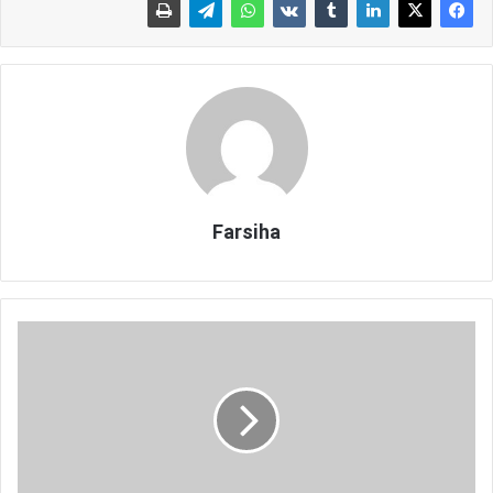
Farsiha
ح
ا
ف
ظ
ه
پ
ن