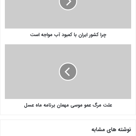
ش
و
ر
ا
ی
چرا کشور ایران با کمبود آب مواجه است
ر
ا
ن
ع
ب
ل
ا
ت
ک
م
م
ر
ب
گ
و
ع
د
م
آ
و
ب
علت مرگ عمو موسی مهمان برنامه ماه عسل
م
م
و
و
س
ا
ی
نوشته های مشابه
ج
م