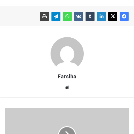
Farsiha
وبس
ای
ت
چ
ر
ا
ک