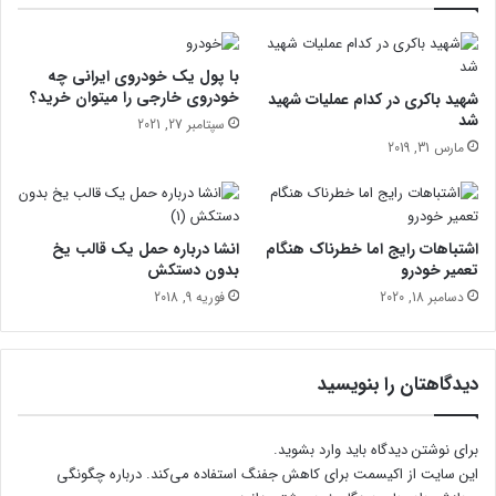
ه
ه
ا
م
س
ا
ت
ن
با پول یک خودروی ایرانی چه
ب
خودروی خارجی را میتوان خرید؟
شهید باکری در کدام عملیات شهید
ر
شد
سپتامبر 27, 2021
ن
مارس 31, 2019
ا
م
ه
م
اشتباهات رایج اما خطرناک هنگام
انشا درباره حمل یک قالب یخ
ا
تعمیر خودرو
بدون دستکش
ه
دسامبر 18, 2020
فوریه 9, 2018
ع
س
ل
دیدگاهتان را بنویسید
برای نوشتن دیدگاه باید
وارد بشوید
.
این سایت از اکیسمت برای کاهش جفنگ استفاده می‌کند.
درباره چگونگی