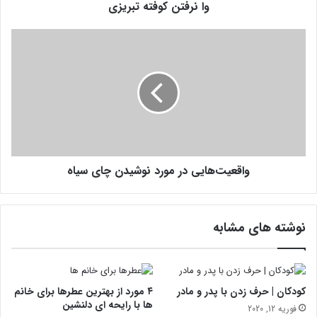
وا نرفتن کوفته تبریزی
ف
ت
ه
و
ت
ا
ب
ق
ر
ع
ی
ی
ز
ت‌
ی
ه
ا
ی
واقعیت‌هایی در مورد نوشیدن چای سیاه
ی
د
ر
م
نوشته های مشابه
و
ر
د
ن
و
کودکان | حرف زدن با پدر و مادر
۴ مورد از بهترین عطرها برای خانم
ش
ها با رایحه ای دلنشین
فوریه 12, 2020