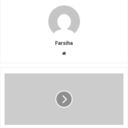
Farsiha
وبس
ای
ت
و
ا
ن
ر
ف
ت
ن
ک
و