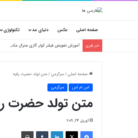
صفحه اصلی
عکس
دنیای مد
تکنولوژی
آموزش تعویض فیلتر کولر گازی جنرال مکس
خبر فوری
صفحه اصلی
/
سرگرمی
/
متن تولد حضرت رقیه
اس ام اس
سرگرمی
متن تولد حضرت رق
آوریل 24, 2019
فیسبوک
X
لینکدین
‫تامبلر
چاپ