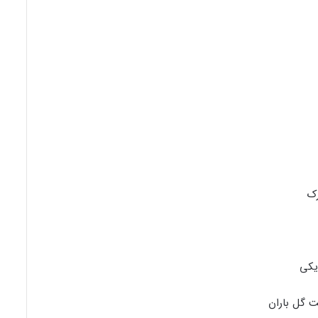
رک
ریکی
ت گل باران