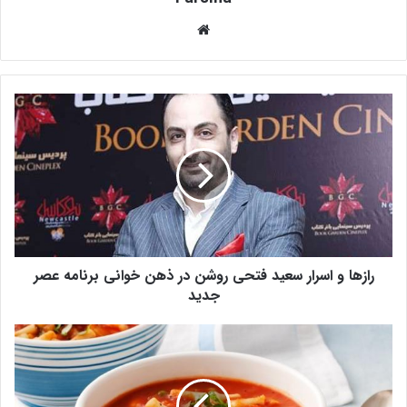
وبس
ای
ت
ر
ا
ز
ه
ا
و
ا
س
ر
رازها و اسرار سعید فتحی روشن در ذهن خوانی برنامه عصر
ا
ر
جدید
س
ع
ط
ی
ر
د
ز
ف
ت