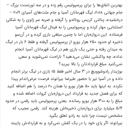
بهترین اتفاق‌ها را برای پرسپولیس رقم زده و در سه تورنمنت بزرگ –
جام جهانی ۲۰۱۸، لیگ قهرمانان آسیا و جام ملت‌های آسیای ۲۰۱۹ –
درخشیده، پنالتی کریس رونالدو را گرفته و ضربه سر ژاوی را به شکلی
استثنایی مهار کرده و پرسپولیس را به فینال لیگ قهرمانان آسیا
فرستاده. این دروازه‌بان اما با چنین مبلغی بازی کرده و در آن‌سو
ذخیره او حدود ۲۵۰ هزار یورو از پرسپولیس گرفته و فقط ۶ بار در لیگ
به میدان رفته و حتی یک بازی هم در لیگ قهرمانان آسیا انجام
نداده، چه واکنشی نشان می‌دهید؟ ناراحت نمی‌شوید و سعی
نمی‌کنید مبلغ قراردادتان را بالا ببرید؟
بوژیدار رادوشوویچ در ۳ سال اخیر فقط ۱۵ بازی در لیگ برتر انجام
داده و در آسیا نیز با حضور علیرضا بیرانوند فرصت عرض‌اندام پیدا
نکرده. به اینها باید ۵۰ هزار یورو یا همان ۲۰ درصد را هم اضافه کنید
که برای فصل جدید به قرارداد این دروازه‌بان کروات اضافه شده و
مبلغ را به ۳۰۰ هزار یورو رسانده. یعنی پرسپولیس باید رقمی در حدود
۵/۴ میلیارد برای دروازه‌بان ذخیره‌اش هزینه کند. رقمی عجیب که
مشخص نیست چرا باید به رادو تعلق بگیرد.
بیرانوند اگر پای خود را در یک کفش نمی‌کرد و به قراردادش پایبند