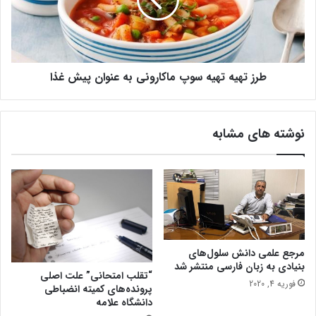
ت
ه
ح
ی
ی
ه
ر
ت
و
ه
ش
طرز تهیه تهیه سوپ ماکارونی به عنوان پیش غذا
ی
ن
ه
د
س
ر
و
نوشته های مشابه
ذ
پ
ه
م
ن
ا
خ
ک
و
ا
ا
ر
ن
و
ی
ن
ب
مرجع علمی دانش سلول‌های
ی
بنیادی به زبان فارسی منتشر شد
ر
ب
“تقلب امتحانی” علت اصلی
ن
ه
فوریه 4, 2020
پرونده‌های کمیته انضباطی
ا
ع
دانشگاه علامه
م
ن