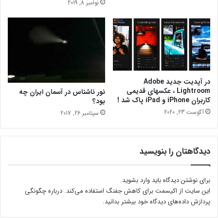
نوامبر 8, 2019
ه
و
ع
ا
ص
ن
ر
پ
ج
ی
د
ش
ی
غ
د
ذ
در آپدیت جدید Adobe
ا
Lightroom ، عکسهای قدیمی
نور ناشناس در آسمان ایران چه
کاربران iPhone و iPad پاک شد !
بود؟
آگوست 23, 2020
سپتامبر 26, 2017
دیدگاهتان را بنویسید
برای نوشتن دیدگاه باید
وارد بشوید
.
این سایت از اکیسمت برای کاهش جفنگ استفاده می‌کند.
درباره چگونگی
پردازش داده‌های دیدگاه خود بیشتر بدانید.