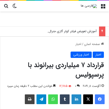
منو
تغییر پو
جس
آموزش تعویض فیلتر کولر گازی جنرال مکس
صفحه اصلی
/
اخبار
اخبار
اخبار ورزشی
قرارداد ۷ میلیاردی بیرانوند با
پرسپولیس
آگوست 8, 2019
0
12,785
خواندن این مطلب 2 دقیقه زمان میبرد
فیسبوک
X
لینکدین
‫تامبلر
واتس آپ
تلگرام
چاپ