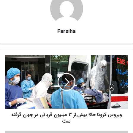
Farsiha
و
ی
ر
و
س
ک
ر
و
ن
ویروس کرونا حالا بیش از ‎۳ میلیون قربانی در جهان گرفته
ا
ح
است
ا