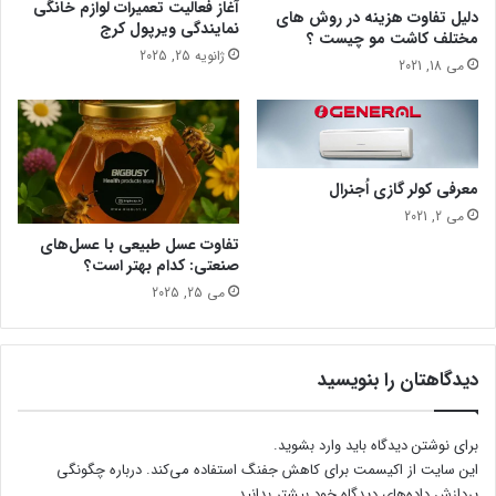
آغاز فعالیت تعمیرات لوازم خانگی
ر
دلیل تفاوت هزینه در روش های
ق
نمایندگی ویرپول کرج
مختلف کاشت مو چیست ؟
ج
ی
ژانویه 25, 2025
ه
ا
می 18, 2021
ا
ی
ن
ر
گ
ا
ر
ن
ف
د
معرفی کولر گازی اُجنرال
ت
ر
می 2, 2021
ه
ا
تفاوت عسل طبیعی با عسل‌های
ا
ر
صنعتی: کدام بهتر است؟
س
د
می 25, 2025
ت
ی
ب
ه
ش
دیدگاهتان را بنویسید
ت
م
ا
برای نوشتن دیدگاه باید
وارد بشوید
.
ه
این سایت از اکیسمت برای کاهش جفنگ استفاده می‌کند.
درباره چگونگی
پردازش داده‌های دیدگاه خود بیشتر بدانید.