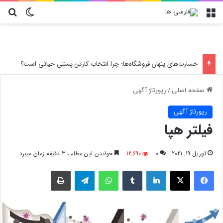
منو
تغییر پو
جس
ارورهای کولر گازی تراست
صفحه اصلی
/
رپورتاژ آگهی
رپورتاژ آگهی
فیلتر هپا
آوریل 19, 2021
0
12,690
خواندن این مطلب 3 دقیقه زمان میبرد
فیسبوک
X
لینکدین
‫تامبلر
واتس آپ
تلگرام
چاپ