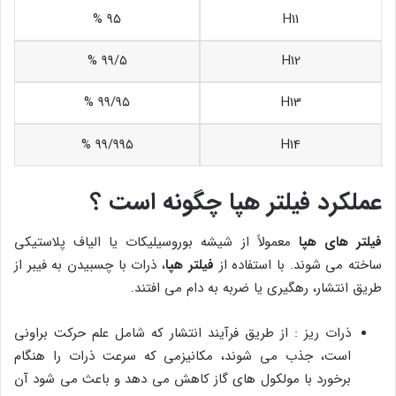
۹۵ %
H11
۹۹/۵ %
H12
۹۹/۹۵ %
H13
۹۹/۹۹۵ %
H14
عملکرد فیلتر هپا چگونه است ؟
فیلتر های هپا
معمولاً از شیشه بوروسیلیکات یا الیاف پلاستیکی
ساخته می شوند. با استفاده از
فیلتر هپا
، ذرات با چسبیدن به فیبر از
طریق انتشار، رهگیری یا ضربه به دام می افتند.
ذرات ریز : از طریق فرآیند انتشار که شامل علم حرکت براونی
است، جذب می شوند، مکانیزمی که سرعت ذرات را هنگام
برخورد با مولکول های گاز کاهش می دهد و باعث می شود آن