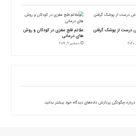
و
ع
ب
ا
 درست از پوشک گرفتن
علائم فلج مغزی در کودکان و روش
م
های درمانی
ص
ر
دسامبر 9, 2019
ف
ب
ر
خ
ی
ا
ز
د
ا
درباره چگونگی پردازش داده‌های دیدگاه خود بیشتر بدانید.
ر
و
ه
ا