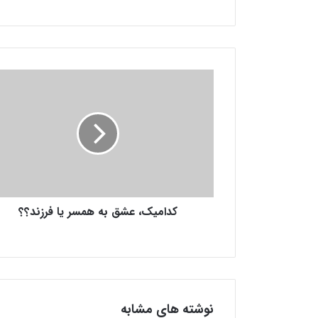
ک
د
ا
م
ی
ک
،
ع
ش
کدامیک، عشق به همسر یا فرزند؟؟
ق
ب
ه
ه
م
س
ر
نوشته های مشابه
ی