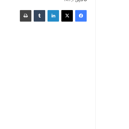
مارس 2, 2021
فیسبوک
X
لینکدین
‫تامبلر
چاپ