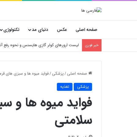
صفحه اصلی
عکس
دنیای مد
تکنولوژی
آموزش تعویض فیلتر کولر گازی جنرال مکس
خبر فوری
صفحه اصلی
/
پزشکی
/
فواید میوه ها و سبزی های قرم
پزشکی
تغذیه
فواید میوه ها و س
سلامتی