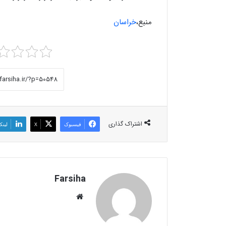
منبع،
خراسان
اشتراک گذاری
فیسبوک
X
لینک
Farsiha
وبس
ای
ت