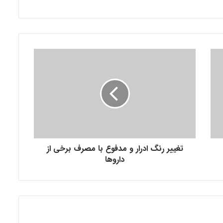
ت
غ
ی
ی
ر
ر
ن
گ
ا
تغییر رنگ ادرار و مدفوع با مصرف برخی از
د
ر
داروها
ا
ر
و
م
د
ف