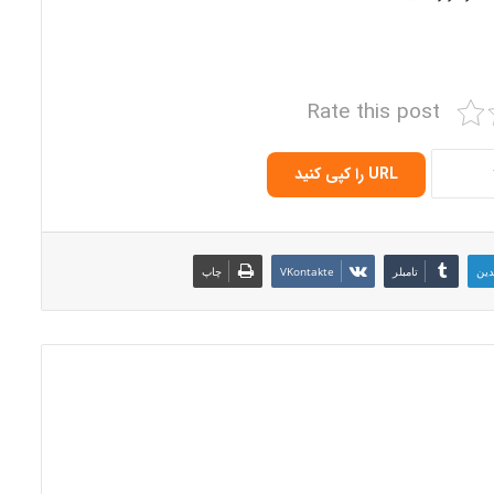
Rate this post
URL را کپی کنید
دین
‫تامبلر
‫VKontakte
چاپ