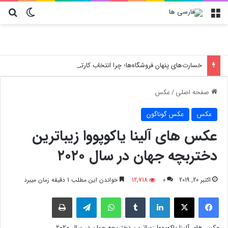
منو
تغییر پو
جس
خسارت‌های پنهان فروشگاه‌ها؛ چرا انتخاب کارتن پستی حیاتی است؟
صفحه اصلی
/
عکس
عکس
عکس گوناگون
عکس های آلینا یاکوپووا زیباترین
دختربچه جهان در سال ۲۰۲۰
اکتبر 20, 2019
0
12,718
خواندن این مطلب 1 دقیقه زمان میبرد
فیسبوک
X
لینکدین
‫تامبلر
واتس آپ
تلگرام
چاپ