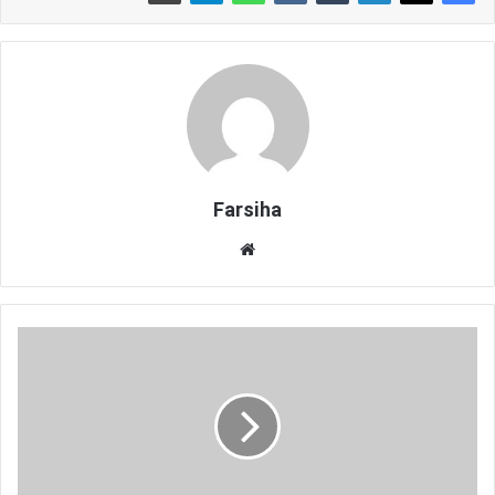
Farsiha
وبس
ای
ت
م
ظ
ل
و
م
ی
ت