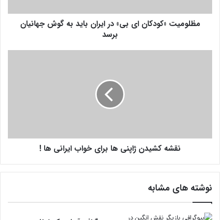
«
ک
مظلومیت «کودکان ای بی» در ایران باید به گوش جهانیان
و
د
برسد
ک
ا
ن
ن
ق
ا
ش
ی
ه
ب
ک
ی
ش
»
ی
د
د
ر
ن
ا
نقشه کشیدن ژاپنی ها برای خواب ایرانی ها !
ژ
ی
ا
ر
پ
ا
ن
نوشته های مشابه
ن
ی
ب
ه
ا
ا
ی