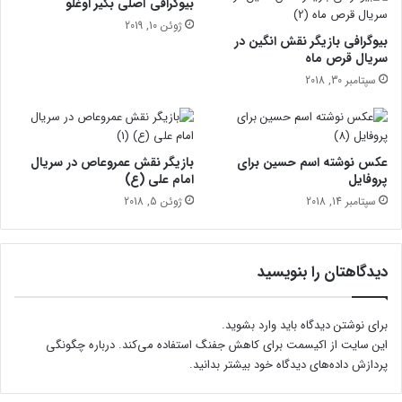
ب
بیوگرافی آصلی بکیر اوغلو
د
ر
ژوئن 10, 2019
ب
ا
بیوگرافی بازیگر نقش انگین در
ه
ی
سریال قرص ماه
گ
خ
سپتامبر 30, 2018
و
و
ش
ا
ج
ب
ه
ا
عکس نوشته اسم حسین برای
بازیگر نقش عمروعاص در سریال
ا
ی
پروفایل
امام علی (ع)
ن
ر
سپتامبر 14, 2018
ژوئن 5, 2018
ی
ا
ا
ن
ن
ی
ب
ه
دیدگاهتان را بنویسید
ر
ا
س
!
د
برای نوشتن دیدگاه باید
وارد بشوید
.
این سایت از اکیسمت برای کاهش جفنگ استفاده می‌کند.
درباره چگونگی
پردازش داده‌های دیدگاه خود بیشتر بدانید.