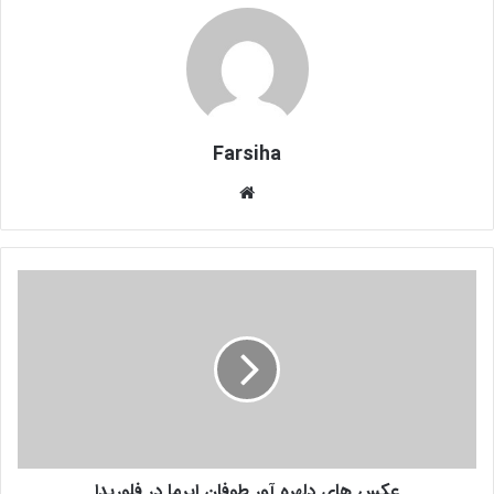
Farsiha
وبس
ای
ت
ع
ک
س
ه
ا
ی
د
ل
ه
عکس های دلهره آور طوفان ایرما در فلوریدا
ر