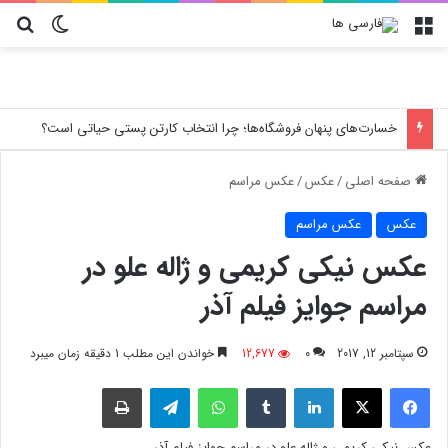
منو
تغییر پو
جس
خسارت‌های پنهان فروشگاه‌ها؛ چرا انتخاب کارتن پستی حیاتی است؟
صفحه اصلی
/
عکس
/
عکس مراسم
عکس
عکس مراسم
عکس نیکی کریمی و ژاله علو در
مراسم جوایز فیلم آذر
سپتامبر 12, 2017
0
12,677
خواندن این مطلب 1 دقیقه زمان میبرد
فیسبوک
X
لینکدین
‫تامبلر
واتس آپ
تلگرام
چاپ