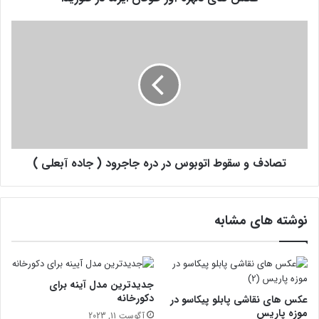
ه
آ
ت
و
ص
ر
ا
ط
د
و
ف
ف
و
ا
س
ن
ق
ا
و
ی
تصادف و سقوط اتوبوس در دره جاجرود ( جاده آبعلی )
ط
ر
ا
م
ت
ا
و
نوشته های مشابه
د
ب
ر
و
ف
س
ل
د
و
ر
جدیدترین مدل آینه برای
ر
د
دکورخانه
عکس های نقاشی پابلو پیکاسو در
ی
ر
موزه پاریس
آگوست 11, 2023