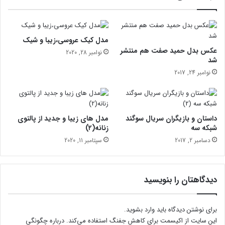
ک
ه
و
ف
د
ر
ک
د
مدل کیک عروسی،زیبا و شیک
ا
و
عکس بدل حمید صفت هم منتشر
نوامبر 28, 2020
ن
س
شد
ی
نوامبر 24, 2017
چ
ی
س
ت
داستان و بازیگران سریال سوگند
مدل های زیبا و جدید از پالتوی
شبکه سه
زنانه(۲)
دسامبر 2, 2017
سپتامبر 11, 2020
دیدگاهتان را بنویسید
برای نوشتن دیدگاه باید
وارد بشوید
.
این سایت از اکیسمت برای کاهش جفنگ استفاده می‌کند.
درباره چگونگی