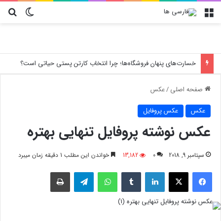
منو
تغییر پو
جس
خسارت‌های پنهان فروشگاه‌ها؛ چرا انتخاب کارتن پستی حیاتی است؟
صفحه اصلی
/
عکس
عکس
عکس پروفایل
عکس نوشته پروفایل تنهایی بهتره
سپتامبر 9, 2018
0
13,182
خواندن این مطلب 1 دقیقه زمان میبرد
فیسبوک
X
لینکدین
‫تامبلر
واتس آپ
تلگرام
چاپ