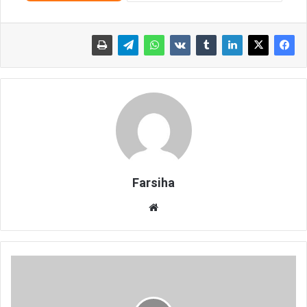
Farsiha
وبس
ای
ت
پ
ی
ش
ن