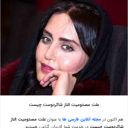
علت مصدومیت الناز شاکردوست چیست
هم اکنون در
مجله آنلاین فارسی ها
با عنوان
علت مصدومیت الناز
شاکردوست چیست
در خدمت شما کاربران گرامی هستیم .