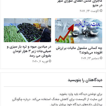
ماجرای عکس اعضای شورای شهر
ر
در مترو
ی
آگوست 24, 2017
در میادین میوه و تره بار سبزی و
چه کسانی مشمول مالیات بر ارزش
صیفی‌جات زیر ۳ هزار تومان
افزوده می‌شوند؟
بفروش می رسد
دسامبر 23, 2019
فوریه 7, 2020
دیدگاهتان را بنویسید
برای نوشتن دیدگاه باید
وارد بشوید
.
این سایت از اکیسمت برای کاهش جفنگ استفاده می‌کند.
درباره چگونگی
پردازش داده‌های دیدگاه خود بیشتر بدانید.