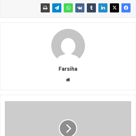
Farsiha
وبس
ای
ت
ب
ا
ز
ی
گ