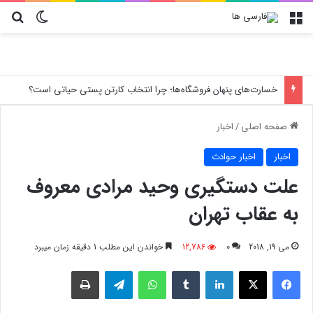
منو
تغییر پو
جس
خسارت‌های پنهان فروشگاه‌ها؛ چرا انتخاب کارتن پستی حیاتی است؟
صفحه اصلی
/
اخبار
اخبار
اخبار حوادث
علت دستگیری وحید مرادی معروف
به عقاب تهران
می 19, 2018
0
12,786
خواندن این مطلب 1 دقیقه زمان میبرد
فیسبوک
X
لینکدین
‫تامبلر
واتس آپ
تلگرام
چاپ