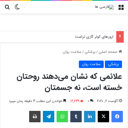
منو
تغییر پو
جس
ارورهای کولر گازی تراست
صفحه اصلی
/
پزشکی
/
سلامت روان
پزشکی
سلامت روان
علائمی که نشان می‌دهند روحتان
خسته است، نه جسمتان
آگوست 2, 2020
0
12,639
خواندن این مطلب 3 دقیقه زمان میبرد
فیسبوک
X
لینکدین
‫تامبلر
واتس آپ
تلگرام
چاپ