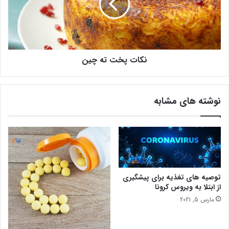
م
پ
ر
خ
د
ت
م
ت
د
ه
ن
نکات پخت ته چین
چ
ی
ی
ا
ن
نوشته های مشابه
توصیه های تغذیه برای پیشگیری
از ابتلا به ویروس کرونا
مارس 5, 2021