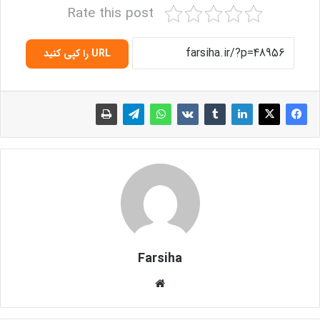
Rate this post
URL را کپی کنید
Farsiha
وبس
ای
ت