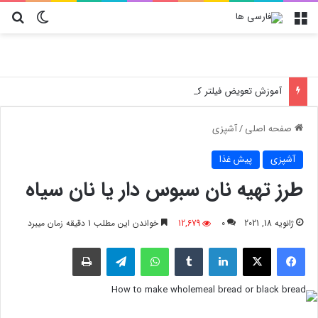
منو
تغییر پو
جس
آموزش تعویض فیلتر کولر گازی جنرال مکس
صفحه اصلی
/
آشپزی
آشپزی
پیش غذا
طرز تهیه نان سبوس دار یا نان سیاه
ژانویه 18, 2021
0
12,679
خواندن این مطلب 1 دقیقه زمان میبرد
فیسبوک
X
لینکدین
‫تامبلر
واتس آپ
تلگرام
چاپ