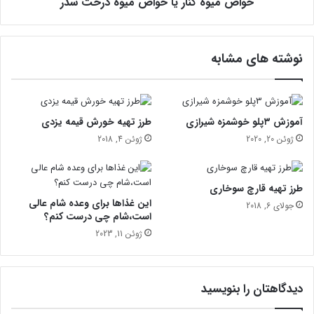
ن
خواص میوه کنار یا خواص میوه درخت سدر
ن
ا
ر
ی
نوشته های مشابه
ا
خ
و
ا
ص
آموزش ۳پلو خوشمزه شیرازی
طرز تهیه خورش قیمه یزدی
م
ژوئن 20, 2020
ژوئن 4, 2018
ی
و
ه
طرز تهیه قارچ سوخاری
د
این غذاها برای وعده شام عالی
جولای 6, 2018
ر
است،شام چی درست کنم؟
خ
ژوئن 11, 2023
ت
س
د
ر
دیدگاهتان را بنویسید