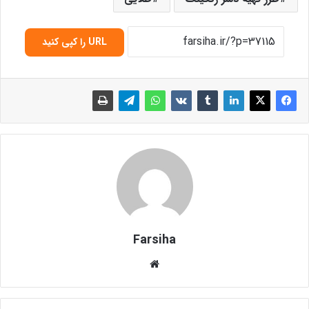
URL را کپی کنید
Farsiha
وبس
ای
ت