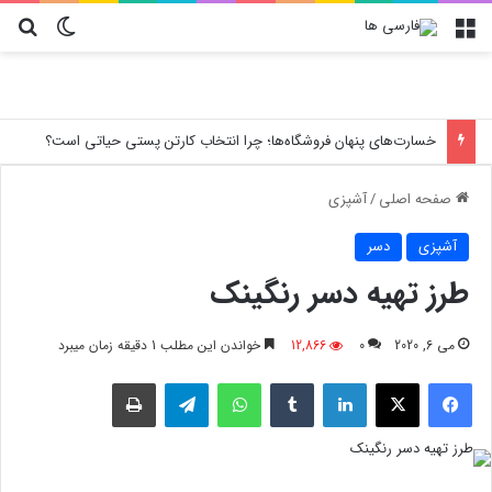
منو
تغییر پو
جس
خسارت‌های پنهان فروشگاه‌ها؛ چرا انتخاب کارتن پستی حیاتی است؟
صفحه اصلی
/
آشپزی
آشپزی
دسر
طرز تهیه دسر رنگینک
می 6, 2020
0
12,866
خواندن این مطلب 1 دقیقه زمان میبرد
فیسبوک
X
لینکدین
‫تامبلر
واتس آپ
تلگرام
چاپ