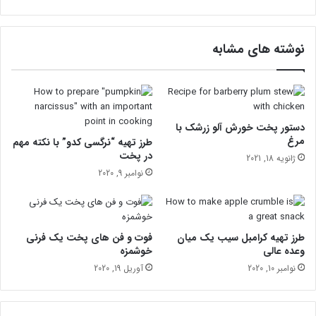
ا
ی
ن
ش
ز
گ
نوشته های مشابه
ی
ی
ر
ر
۲
ی
س
ا
ا
ز
ل
ا
دستور پخت خورش آلو زرشک با
ب
مرغ
طرز تهیه “نرگسی کدو” با نکته مهم
ت
در پخت
ژانویه 18, 2021
ل
نوامبر 9, 2020
ا
ب
ه
ک
طرز تهیه کرامبل سیب یک میان
فوت و فن های پخت یک فرنی
ر
وعده عالی
خوشمزه
و
نوامبر 10, 2020
آوریل 19, 2020
ن
ا
د