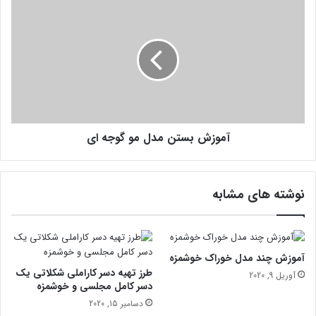
ت
آ
ی
م
س
و
ی
ز
ب
ش
و
ب
پ
س
ا
ت
پ
ن
ا
آموزش بستن مدل مو گوجه ای
م
ی
د
ا
ل
و
م
نوشته های مشابه
ت
و
و
گ
ت
و
ف
ج
ر
ه
آموزش چند مدل خوراک خوشمزه
ن
ا
طرز تهیه دسر کاراملی شکلاتی یک
آوریل 9, 2020
گ
ی
دسر کامل مجلسی و خوشمزه
ی
دسامبر 15, 2020