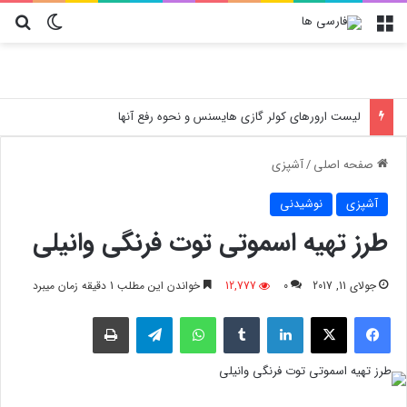
منو
تغییر پو
جس
لیست ارورهای کولر گازی هایسنس و نحوه رفع آنها
صفحه اصلی
/
آشپزی
آشپزی
نوشیدنی
طرز تهیه اسموتی توت فرنگی وانیلی
جولای 11, 2017
0
12,777
خواندن این مطلب 1 دقیقه زمان میبرد
فیسبوک
X
لینکدین
‫تامبلر
واتس آپ
تلگرام
چاپ