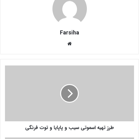
Farsiha
وبس
ای
ت
ط
ر
ز
ت
ه
ی
ه
ا
س
طرز تهیه اسموتی سیب و پاپایا و توت فرنگی
م
و