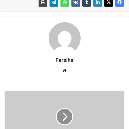
Farsiha
وبس
ای
ت
ب
ه
ت
ر
ی
ن