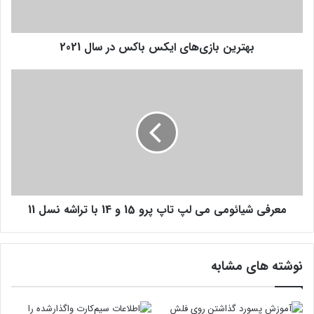
ب
ا
ز
بهترین بازی‌های ایکس باکس در سال 2021
ی‌
ه
ا
م
ی
ع
ا
ر
ی
ف
ک
ی
س
ش
ب
ی
ا
ا
ک
ئ
س
معرفی شیائومی می لپ تاپ پرو 15 و 14 با تراشه نسل 11
و
د
م
ر
ی
س
م
نوشته های مشابه
ا
ی
ل
ل
2
پ
0
ت