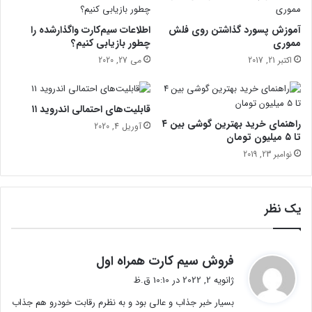
2
ا
1
پ
آموزش پسورد گذاشتن روی فلش
اطلاعات سیم‌کارت واگذارشده را
پ
مموری
چطور بازیابی کنیم؟
ر
اکتبر 21, 2017
می 27, 2020
و
1
5
قابلیت‌های احتمالی اندروید ۱۱
و
راهنمای خرید بهترین گوشی‌ بین ۴
آوریل 4, 2020
1
تا ۵ میلیون تومان
4
نوامبر 23, 2019
ب
ا
ت
ر
یک نظر
ا
ش
ه
گ
فروش سیم کارت همراه اول
ن
ف
س
ژانویه 2, 2022 در 10:10 ق.ظ
ت
ل
بسیار خبر جذاب و عالی بود و به نظرم رقابت خودرو هم جذاب
1
: