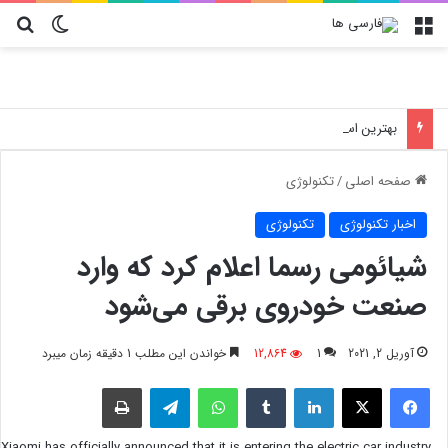
منو
تغییر پو
جس
بهترین استراتژی خرید پارچه عمده؛ پیشنهاد ویژه نساجی هدیه صفاهان برای تولید کنندگان لباس و پوشاک در ایران
صفحه اصلی
/
تکنولوژی
اخبار تکنولوژی
تکنولوژی
شیائومی رسما اعلام کرد که وارد
صنعت خودروی برقی می‌شود
آوریل 2, 2021
1
12,864
خواندن این مطلب 1 دقیقه زمان میبرد
فیسبوک
X
لینکدین
‫تامبلر
واتس آپ
تلگرام
چاپ