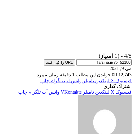
4/5 - (1 امتیاز)
URL را کپی کنید
می 9, 2021
12,743
0
خواندن این مطلب 1 دقیقه زمان میبرد
فیسبوک
X
لینکدین
‫تامبلر
واتس آپ
تلگرام
چاپ
اشتراک گذاری
فیسبوک
X
لینکدین
‫تامبلر
‫VKontakte
واتس آپ
تلگرام
چاپ