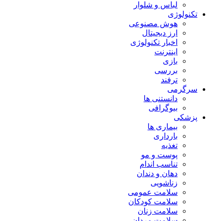
لباس و شلوار
تکنولوژی
هوش مصنوعی
ارز دیجیتال
اخبار تکنولوژی
اینترنت
بازی
بررسی
ترفند
سرگرمی
دانستنی ها
بیوگرافی
پزشکی
بیماری ها
بارداری
تغذیه
پوست و مو
تناسب اندام
دهان و دندان
زناشویی
سلامت عمومی
سلامت کودکان
سلامت زنان
سلامت مردان