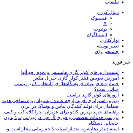
تبلیغات
دنبال کردن
فیسبوک
X
یوتیوب
اینستاگرام
نوارکناری
تغییر پوسته
جستجو برای
خبر فوری
لیست ارورهای کولر گازی هایسنس و نحوه رفع آنها
آموزش تعویض فیلتر کولر گازی جنرال مکس
خسارت‌های پنهان فروشگاه‌ها؛ چرا انتخاب کارتن پستی
حیاتی است؟
ارورهای کولر گازی تراست
بهترین استراتژی خرید پارچه عمده؛ پیشنهاد ویژه نساجی هدیه
صفاهان برای تولید کنندگان لباس و پوشاک در ایران
راهنمای خرید بهترین کادو برای عزیزان؛ چرا کلاه کپ و کیف
بررسی خدمات تخصصی و فوری ال جی در تهرانپارس؛ بدون
جابجایی دستگاه
استفاده از دهانشویه بعد از ایمپلنت؛ چه زمانی مجاز است و