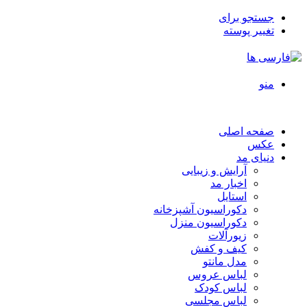
جستجو برای
تغییر پوسته
منو
صفحه اصلی
عکس
دنیای مد
آرایش و زیبایی
اخبار مد
استایل
دکوراسیون آشپزخانه
دکوراسیون منزل
زیورآلات
کیف و کفش
مدل مانتو
لباس عروس
لباس کودک
لباس مجلسی