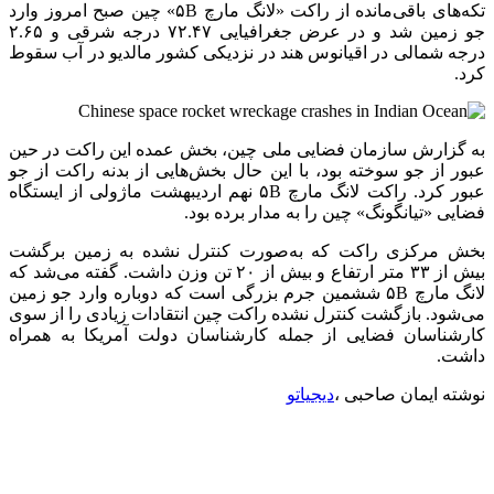
تکه‌های باقی‌مانده از راکت «لانگ مارچ ۵B» چین صبح امروز وارد
جو زمین شد و در عرض جغرافیایی ۷۲.۴۷ درجه شرقی و ۲.۶۵
درجه شمالی در اقیانوس هند در نزدیکی کشور مالدیو در آب سقوط
کرد.
به گزارش سازمان فضایی ملی چین، بخش عمده این راکت در حین
عبور از جو سوخته بود، با این حال بخش‌هایی از بدنه راکت از جو
عبور کرد. راکت لانگ مارچ ۵B نهم اردیبهشت ماژولی از ایستگاه
فضایی «تیانگونگ» چین را به مدار برده بود.
بخش مرکزی راکت که به‌صورت کنترل‌ نشده به زمین برگشت
بیش از ۳۳ متر ارتفاع و بیش از ۲۰ تن وزن داشت. گفته می‌شد که
لانگ مارچ ۵B ششمین جرم بزرگی است که دوباره وارد جو زمین
می‌شود. بازگشت کنترل‌ نشده راکت چین انتقادات زیادی را از سوی
کارشناسان فضایی از جمله کارشناسان دولت آمریکا به همراه
داشت.
نوشته ایمان صاحبی ،
دیجیاتو