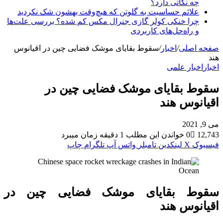
چه نکاتی دارد؟
علائم حساسیت به گلوتن که هیچ‌وقت بهشون شک نکردید
چرا خنکی کولر گازی جنرال مکس کم شده؟ بررسی علت‌ها
و راه‌حل‌های کاربردی
صفحه اصلی
/
اخبار
/
سقوط بقایای موشک فضایی چین در اقیانوس
هند
اخبار
اخبار علمی
سقوط بقایای موشک فضایی چین در
اقیانوس هند
می 9, 2021
12,743
0
خواندن این مطلب 1 دقیقه زمان میبرد
فیسبوک
X
لینکدین
‫تامبلر
واتس آپ
تلگرام
چاپ
سقوط بقایای موشک فضایی چین در
اقیانوس هند