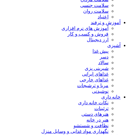
سلامت جنسی
سلامت روان
اعتیاد
آموزش و ترفند
آموزش های نرم افزاری
فروش و کسب و کار
ارز دیجیتال
آشپزی
پیش غذا
دسر
سالاد
شیرینی پزی
غذاهای ایرانی
غذاهای خارجی
مربا و ترشیجات
نوشیدنی
خانه داری
نکات خانه داری
تزئینات
هنرهای دستی
هنر در خانه
نظافت و شستشو
نگهداری مواد غذایی و وسایل منزل