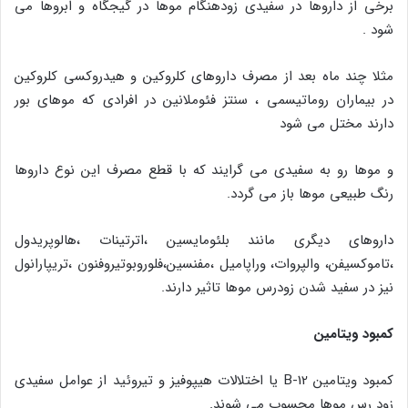
برخی از داروها در سفیدی زودهنگام موها در گیجگاه و ابروها می
شود .
مثلا چند ماه بعد از مصرف داروهای کلروکین و هیدروکسی کلروکین
در بیماران روماتیسمی ، سنتز فئوملانین در افرادی که موهای بور
دارند مختل می شود
و موها رو به سفیدی می گرایند که با قطع مصرف این نوع داروها
رنگ طبیعی موها باز می گردد.
داروهای دیگری مانند بلئومایسین ،اترتینات ،هالوپریدول
،تاموکسیفن، والپروات، وراپامیل ،مفنسین،فلوروبوتیروفنون ،تریپارانول
نیز در سفید شدن زودرس موها تاثیر دارند.
کمبود ویتامین
کمبود ویتامین B-12 یا اختلالات هیپوفیز و تیروئید از عوامل سفیدی
زود رس موها محسوب می شوند.