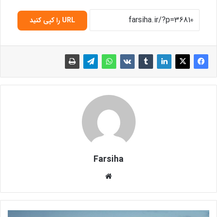
URL را کپی کنید
Farsiha
وبس
ای
ت
ع