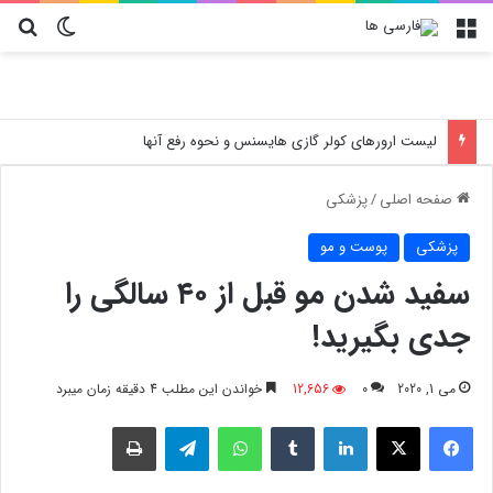
منو
تغییر پو
جس
آموزش تعویض فیلتر کولر گازی جنرال مکس
صفحه اصلی
/
پزشکی
پزشکی
پوست و مو
سفید شدن مو قبل از ۴۰ سالگی را
جدی بگیرید!
می 1, 2020
0
12,656
خواندن این مطلب 4 دقیقه زمان میبرد
فیسبوک
X
لینکدین
‫تامبلر
واتس آپ
تلگرام
چاپ