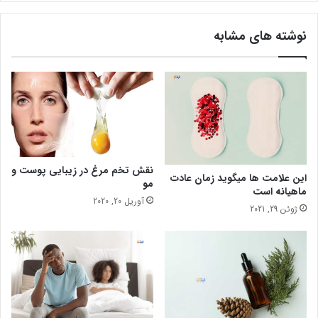
ن
س
نوشته های مشابه
ن
ب
ا
ر
د
ا
ر
ی
نقش تخم مرغ در زیبایی پوست و
این علامت ها میگوید زمان عادت
مو
ماهیانه است
آوریل 20, 2020
ژوئن 29, 2021