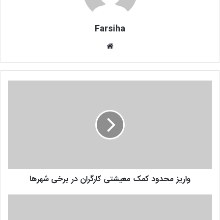
Farsiha
وبس
ای
ت
و
ا
ر
ی
ز
م
ح
د
و
واریز محدود کمک معیشتی کارگران در برخی شهرها
د
ک
م
ه
ک
ش
م