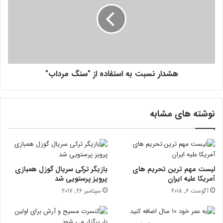
د
ع
ا
ی
ر
ش
ن
ت
س
ی
ب
ک
ت
ا
هشدار نسبت به استفاده از "سنگ مرداب"
ب
ر
ه
گ
ا
ر
س
نوشته های مشابه
ا
ت
ن
ف
د
ا
ر
د
ب
ه
ر
ا
لیست مهم ترین تحریم های
بازیگر ترکی سریال گوزل همبازی
خ
ز
آمریکا علیه ایران
پرویز پرستویی شد
ی
"
آگوست 6, 2018
سپتامبر 26, 2017
ش
س
ه
ن
ر
گ