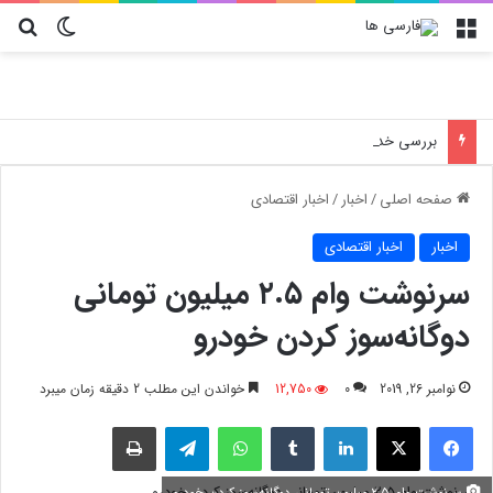
منو
تغییر پو
جس
بررسی خدمات تخصصی و فوری ال جی در تهرانپارس؛ بدون جابجایی دستگاه
صفحه اصلی
/
اخبار
/
اخبار اقتصادی
اخبار
اخبار اقتصادی
سرنوشت وام ۲.۵ میلیون تومانی
دوگانه‌سوز کردن خودرو
نوامبر 26, 2019
0
12,750
خواندن این مطلب 2 دقیقه زمان میبرد
فیسبوک
X
لینکدین
‫تامبلر
واتس آپ
تلگرام
چاپ