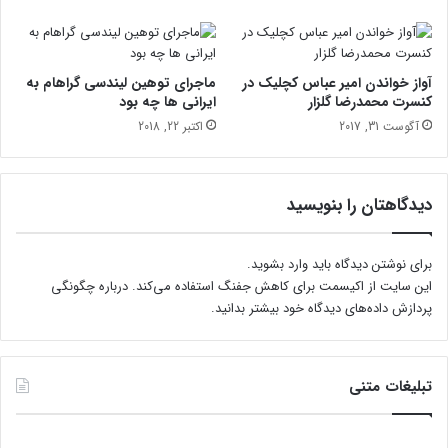
ه
ا
ب
ن
ا
س
ز
ر
آواز خواندن امیر عباس کچلیک در
ماجرای توهین لیندسی گراهام به
ب
پ
کنسرت محمدرضا گلزار
ایرانی ها چه بود
ا
س
آگوست 31, 2017
اکتبر 22, 2018
ر
ا
ا
ز
ن
ز
ل
دیدگاهتان را بنویسید
ز
ل
ه
برای نوشتن دیدگاه باید
وارد بشوید
.
این سایت از اکیسمت برای کاهش جفنگ استفاده می‌کند.
درباره چگونگی
پردازش داده‌های دیدگاه خود بیشتر بدانید.
تبلیغات متنی