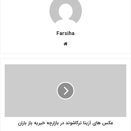
Farsiha
وبس
ای
ت
ع
ک
س
ه
ا
ی
آ
ز
ی
عکس های آزیتا ترکاشوند در بازارچه خیریه باز باران
ت
ا