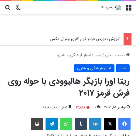
منو
تغییر پو
جس
آموزش تعویض فیلتر کولر گازی جنرال مکس
صفحه اصلی
/
اخبار
/
اخبار فرهنگی و هنری
اخبار
اخبار فرهنگی و هنری
ریتا اورا بازیگر هالیوودی با حوله روی
فرش قرمز ۲۰۱۷
نوامبر 15, 2017
0
12,818
کمتر از یک دقیقه
فیسبوک
X
لینکدین
‫تامبلر
واتس آپ
تلگرام
چاپ