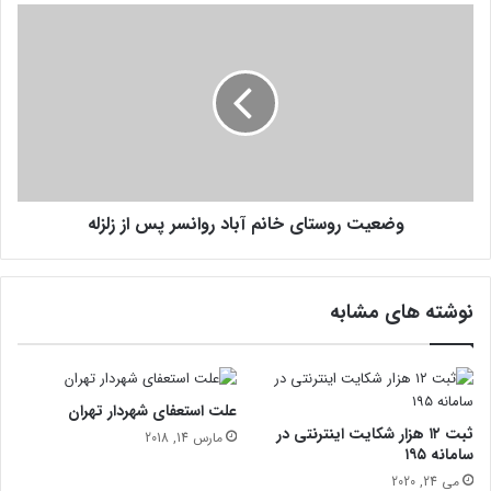
ت
و
ر
ض
ک
ع
ا
ی
ش
ت
و
ر
ن
و
د
س
د
ت
ر
وضعیت روستای خانم آباد روانسر پس از زلزله
ا
ب
ی
ا
خ
ز
ا
نوشته های مشابه
ا
ن
ر
م
چ
آ
ه
ب
خ
ا
علت استعفای شهردار تهران
ی
د
ثبت ۱۲ هزار شکایت اینترنتی در
مارس 14, 2018
ر
ر
سامانه ۱۹۵
ی
و
می 24, 2020