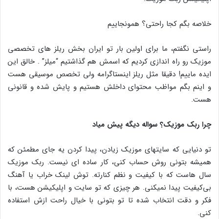
خلاصه بگم کجا راحتی؟ همونجاییم
راستی نگفتم، ما برای اولین بار تو ایران بخش ریلز های تخصصی
موزیک رو راه اندازی کردیم که اسمش هم گذاشتیم “میلز” . خالق این
ایده ماییم! دقیقا مثل ریلز اینستاگرامه ولی تخصص موسیقی هست
و اینم بگم مواظب محتوای داخلش هستیم و پایش شده و قانونی
هست.
چرا ربک موزیک؟ سواله دیگه پیش میاد
تو دنیایی که سایتهای موزیک زیادن، پیدا کردن یه جای مطمئن که
همیشه بتونی روش حساب کنی، کار ساده ‌ای نیست. ربک موزیک
سال‌ هاست که با کیفیت و نظم کنارته. توش لینک خراب یا آهنگ
بی‌کیفیت پیدا نمیکنی. هر چیزی که تو سایت و اپلیکیشن هست، با
فکر و دقت انتخاب شده تا تو بتونی با خیال راحت ازش استفاده
کنی.