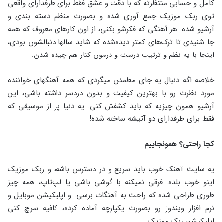
کامل و حسابی منتظرته که با دقت و عشق فقط برای طرفدارای واقعی
توی ربک موزیک جمع ‌آوری شده و بصورت منظم دسته بندی و
آرشیو شده. هر آهنگی که فکرشو بکنی، از اون کارهای معروف که همه
جا شنیدی تا ترک‌های کمتر دیده‌شده که شاید سالها دنبالشون بودی،
اینجا با یه نظم و ترتیب درست و درمون کنار هم چیده شدن.
خلاصه اگه دنبال یه جای مطمئن میگردی که همه آهنگهای خواننده
مورد نظرت رو با بهترین کیفیت و بدون دردسر داشته باشی، این
آرشیو همون چیزیه که باید کشفش کنی. یه دنیا پر از موسیقی که
فقط برای طرفدارای دو آتیشه ساخته شده!
کجا راحتی؟ همونجاییم
یه سایت آهنگ خوب باید سریع و در دسترس باشه، و ربک موزیک
اینو خوب بلده. فرقی نمیکنه با گوشی باشی یا لپ‌تاپ، همه ‌چیز
طوری طراحی شده که راحت به آهنگات برسی. و اپلیکیشن موبایل و
نرم افزار ویندوز رو بصورت یکپارچه آماده کرده، کافیه سرچ کنی
اپلیکیشن ربک موزیک.