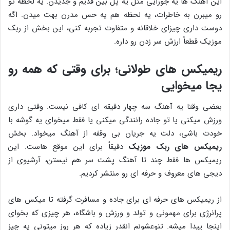
این آهنگ‌ ها یه جورایی مثل یه پل بین قدیم و جدیدن. یه لحظه تو
رو میبرن به خاطرات، یه لحظه هم یه حس مدرن بهت میدن. اگه
دوست داری چیزای خلاقانه و متفاوت تجربه کنی، این بخش از ربک
موزیک قطعاً ارزش سر زدن رو داره.
ریمیکس‌ های طولانی؛ برای وقتی که همه رو
یجا میخوایی
بعضی وقتا یه آهنگ سه چهار ‌دقیقه‌ ای کافی نیست. وقتی داری
ورزش میکنی یا تو جاده رانندگی میکنی یا فقط میخوای یه گوشه با
خودت باشی، دلت یه جریان بی ‌وقفه از آهنگ میخواد. بخش
ریمیکس‌ های ربک موزیک
دقیقاً برای این موقع‌ هاست. این
ریمیکس ‌ها فقط چند تا آهنگ پشت سر هم نیستن، آرشیوی از
دیجی های معروف و حرفه ای رو منتشر کردیم.
از ریمیکس های حرفه ای برای جاده و مسافرت گرفته تا میکس ‌های
پرانرژی برای مهمونی و تولد و ورزش و باشگاه، هر چیزی که بخوای
اینجا پیدا میشه. تنوعشونم انقدر زیاده که هر روز میتونی یه چیز