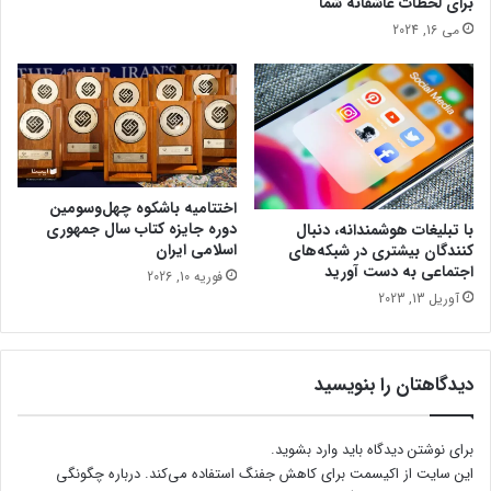
برای لحظات عاشقانه شما
ه
می 16, 2024
و
ب
ه
د
ا
ش
ت
ی
اختتامیه باشکوه چهل‌وسومین
ن
دوره جایزه کتاب سال جمهوری
با تبلیغات هوشمندانه، دنبال
خ
اسلامی ایران
کنندگان بیشتری در شبکه‌های
و
اجتماعی به دست آورید
فوریه 10, 2026
د
آوریل 13, 2023
چ
ی
دیدگاهتان را بنویسید
برای نوشتن دیدگاه باید
وارد بشوید
.
این سایت از اکیسمت برای کاهش جفنگ استفاده می‌کند.
درباره چگونگی