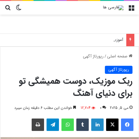
منو
تغییر پو
جس
آموزش تعویض فیلتر کولر گازی جنرال مکس
صفحه اصلی
/
رپورتاژ آگهی
رپورتاژ آگهی
ربک موزیک، دوست همیشگی تو
برای دنیای آهنگ
می 5, 2025
0
12,704
خواندن این مطلب 6 دقیقه زمان میبرد
فیسبوک
X
لینکدین
‫تامبلر
واتس آپ
تلگرام
چاپ