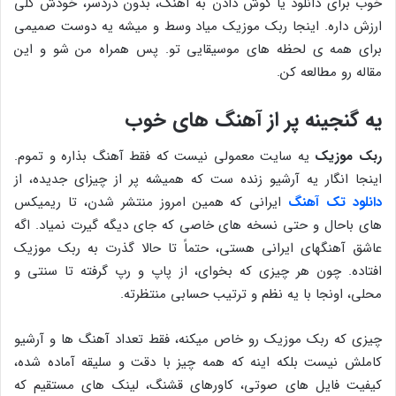
خوب برای دانلود یا گوش دادن به آهنگ، بدون دردسر، خودش کلی
ارزش داره. اینجا ربک موزیک میاد وسط و میشه یه دوست صمیمی
برای همه ی لحظه‌ های موسیقایی تو. پس همراه من شو و این
مقاله رو مطالعه کن.
یه گنجینه پر از آهنگ ‌های خوب
ربک موزیک
یه سایت معمولی نیست که فقط آهنگ بذاره و تموم.
اینجا انگار یه آرشیو زنده ‌ست که همیشه پر از چیزای جدیده، از
دانلود تک آهنگ
ایرانی که همین امروز منتشر شدن، تا ریمیکس
‌های باحال و حتی نسخه‌ های خاصی که جای دیگه گیرت نمیاد. اگه
عاشق آهنگهای ایرانی هستی، حتماً تا حالا گذرت به ربک موزیک
افتاده. چون هر چیزی که بخوای، از پاپ و رپ گرفته تا سنتی و
محلی، اونجا با یه نظم و ترتیب حسابی منتظرته.
چیزی که ربک موزیک رو خاص میکنه، فقط تعداد آهنگ‌ ها و آرشیو
کاملش نیست بلکه اینه که همه‌ چیز با دقت و سلیقه آماده شده،
کیفیت فایل های صوتی، کاورهای قشنگ، لینک ‌های مستقیم که