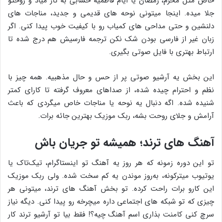
خاص مثل محرم، رمضان یا ایام فاطمیه حسابی به کار میاد و روحتو
جلا میده. اینجا میتونی نوحه ‌های قدیمی و جدید، مناجات‌ های
دلنشین و حتی مداحی ‌های کمیاب رو با کیفیت خوب پیدا کنی. اگر
زبان غیر از فارسی بودن شک نکن ترجمه فارسیش هم درج شده تا
ارتباط بهتری با فایل صوتی بگیری.
این بخش یه آرشیو صوتی پر از حس و حال مذهبیه. همه‌ چیز با
نظم و احترام چیده شده، از صداهای معروف گرفته تا کارای کمتر
شنیده ‌شده. اگه دنبال یه نوحه یا مناجات خاص میگردی که باعث
آرامش و جلای روحت بشه، ربک موزیک بهترین جائه برات.
آهنگ‌ های ترند؛ همیشه تو جریان باش
تو این دوره زمونه که هر روز یه آهنگ تو اینستاگرام، تیک‌تاک یا
یوتیوب میترکونه، به‌روز موندن یه کم سخت شده. ولی ربک موزیک
این کارو برات راحت کرده. تو بخش آهنگ ‌های ترند، میتونی هر
چیزی که تو شبکه ‌های اجتماعی داره میچرخه رو پیدا کنی. دیگه نیاز
سرچ کنی کامنت بذاری اسم آهنگ چیه؟! فقط بیا تو آرشیو ترند کار