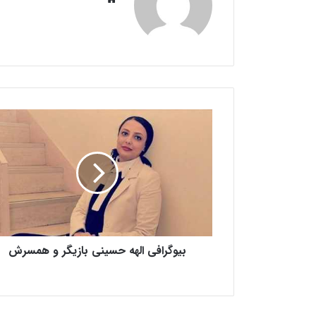
ای
ت
ب
ی
و
گ
ر
ا
ف
ی
ا
بیوگرافی الهه حسینی بازیگر و همسرش
ل
ه
ه
ح
س