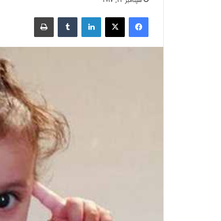
سپتامبر 23, 2017
فیسبوک
X
لینکدین
‫تامبلر
چاپ