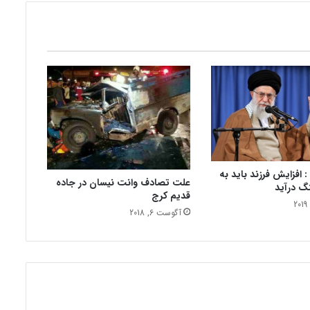
2
5
ب
ا
ز
ی
گ
ر
ز
ن
ب
ر
: افزایش فرزند باید به
ت
علت تصادف وانت نیسان در جاده
گ درآید
قدیم کرج
ر
س
آگوست 6, 2018
ی
ن
م
ا
ی
ج