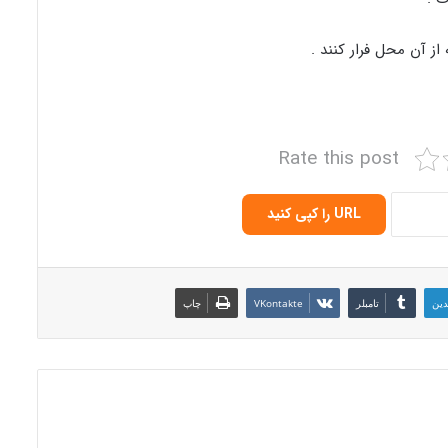
ز آن محل فرار کنند .
Rate this post
URL را کپی کنید
دین
‫تامبلر
‫VKontakte
چاپ