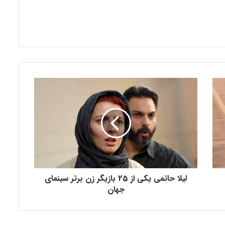
ل
ی
ل
ا
ح
ا
ت
م
ی
لیلا حاتمی یکی از 25 بازیگر زن برتر سینمای
ی
ک
جهان
ی
ا
ز