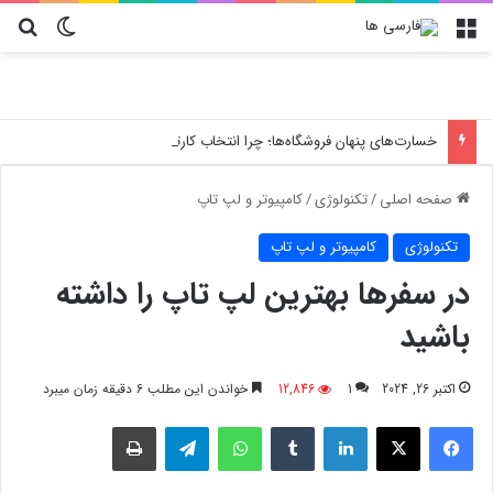
منو
تغییر پو
جس
خسارت‌های پنهان فروشگاه‌ها؛ چرا انتخاب کارتن پستی حیاتی است؟
صفحه اصلی
/
تکنولوژی
/
کامپیوتر و لپ تاپ
تکنولوژی
کامپیوتر و لپ تاپ
در سفرها بهترین لپ تاپ را داشته
باشید
اکتبر 26, 2024
1
12,846
خواندن این مطلب 6 دقیقه زمان میبرد
فیسبوک
X
لینکدین
‫تامبلر
واتس آپ
تلگرام
چاپ