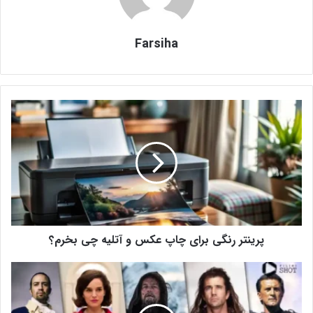
Farsiha
پ
ر
ی
ن
ت
ر
ر
ن
گ
پرینتر رنگی برای چاپ عکس و آتلیه چی بخرم؟
ی
ب
ر
د
ا
ا
ی
ن
چ