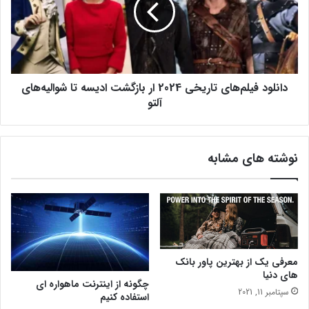
ل
ا
و
پ
د
ع
ف
ک
ی
س
ل
و
دانلود فیلم‌های تاریخی 2024 ار بازگشت ادیسه تا شوالیه‌های
م‌
آ
ه
آلتو
ت
ا
ل
ی
ی
ت
نوشته های مشابه
ه
ا
چ
ر
ی
ی
ب
خ
خ
ی
ر
2
م
0
؟
2
معرفی یک از بهترین پاور بانک
های دنیا
4
چگونه از اینترنت ماهواره ای
ا
سپتامبر 11, 2021
استفاده کنیم
ر