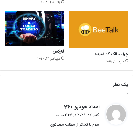
ژانویه 9, 2018
ب
ا
ز
گ
ش
ت
ا
د
فارکس
چرا بیتالک کد نمیده
ی
سپتامبر 12, 2020
س
فوریه 9, 2018
ه
ت
ا
یک نظر
ش
و
ا
ل
گ
امداد خودرو 360
ی
ف
اکتبر 27, 2024 در 4:47 ب.ظ
ه‌
ت
ه
سلام با تشکر از مطلب مفیدتون
:
ا