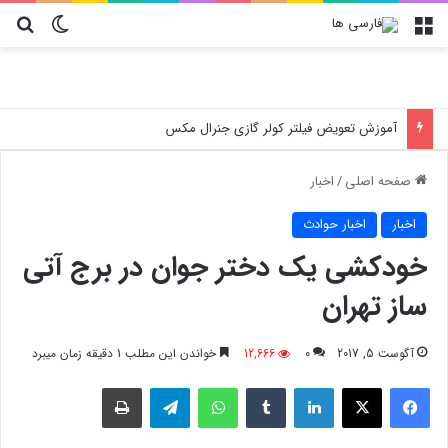
منو
تغییر پو
جس
خسارت‌های پنهان فروشگاه‌ها؛ چرا انتخاب کارتن پستی حیاتی است؟
صفحه اصلی
/
اخبار
اخبار
اخبار حوادث
خودکشی یک دختر جوان در برج آتی
ساز تهران
آگوست 5, 2017
0
12,666
خواندن این مطلب 1 دقیقه زمان میبرد
فیسبوک
X
لینکدین
‫تامبلر
واتس آپ
تلگرام
چاپ