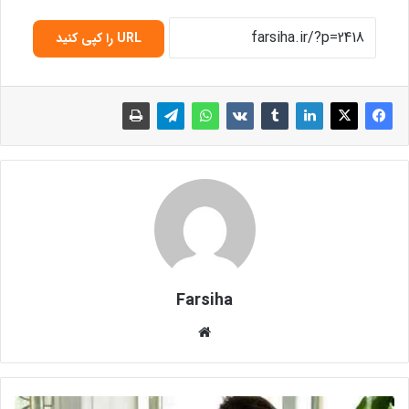
URL را کپی کنید
Farsiha
وبس
ای
ت
م