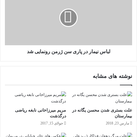
ی
ا
ر
س
ت
ن
و
ی
س
م
ط
ا
ز
ر
ا
د
لباس نیمار در پاری سن ژرمن رونمایی شد
ن
ر
ت
پ
ی
ا
نوشته های مشابه
ا
ر
د
ی
ر
س
ت
ن
ه
ژ
ر
ر
علت بستری شدن محسن یگانه در
مریم میرزاخانی نابغه ریاضی
ا
م
بیمارستان
درگذشت
ن
ن
مارس 23, 2018
جولای 15, 2017
ر
و