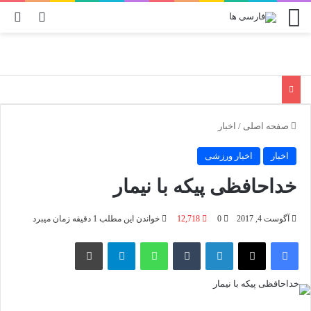
منو
تغییر پو
جس
صفحه اصلی
/
اخبار
اخبار
اخبار ورزشی
خداحافظی پیکه با نیمار
آگوست 4, 2017
0
12,718
خواندن این مطلب 1 دقیقه زمان میبرد
فیسبوک
X
لینکدین
‫تامبلر
واتس آپ
تلگرام
چاپ