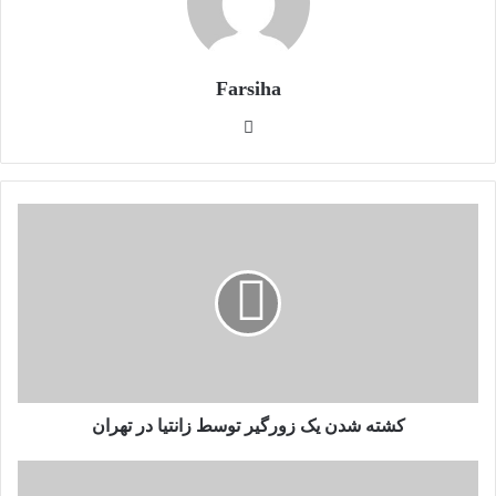
Farsiha
وبس
ایت
ک
ش
ت
ه
ش
د
ن
ی
ک
ز
کشته شدن یک زورگیر توسط زانتیا در تهران
و
ر
ل
گ
ب