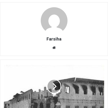
Farsiha
وبس
ای
ت
ک
و
ت
ا
ه
ت
ر
ی
ن