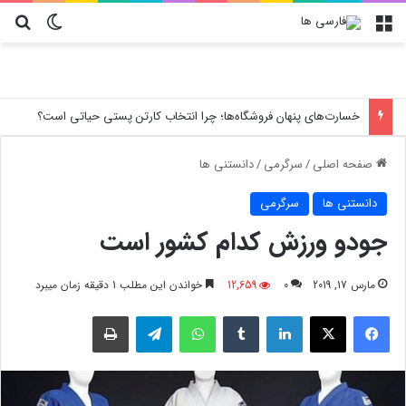
منو
تغییر پو
جس
خسارت‌های پنهان فروشگاه‌ها؛ چرا انتخاب کارتن پستی حیاتی است؟
صفحه اصلی
/
سرگرمی
/
دانستنی ها
دانستنی ها
سرگرمی
جودو ورزش کدام کشور است
مارس 17, 2019
0
12,659
خواندن این مطلب 1 دقیقه زمان میبرد
فیسبوک
X
لینکدین
‫تامبلر
واتس آپ
تلگرام
چاپ