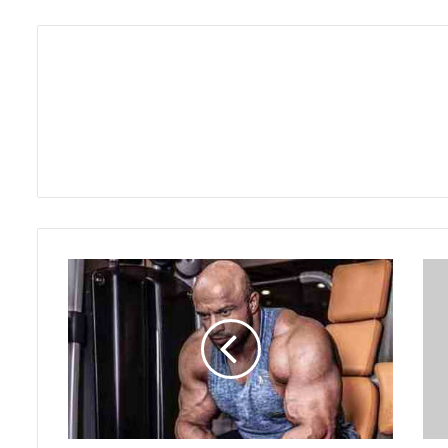
ع
ل
ت
م
ر
گ
ح
م
ی