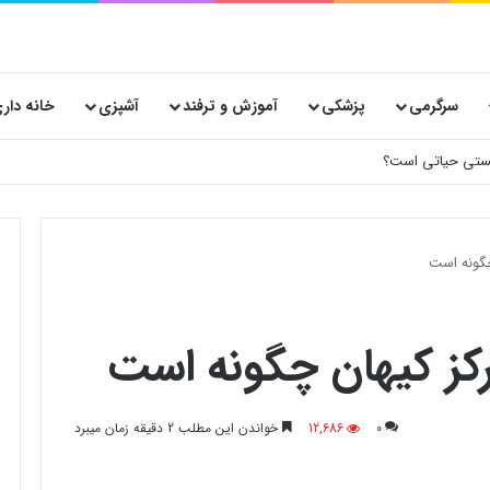
سرگرمی
پزشکی
آموزش و ترفند
آشپزی
خانه دار
 پستی حیاتی است؟
چگونه است
کز کیهان چگونه است
0
12,686
خواندن این مطلب 2 دقیقه زمان میبرد