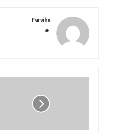
Farsiha
وبس
ای
ت
ش
ع
ر
م
ن
م
ه
ن
د