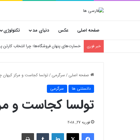
صفحه اصلی
عکس
دنیای مد
تکنولوژی
خسارت‌های پنهان فروشگاه‌ها؛ چرا انتخاب کارتن
خبر فوری
صفحه اصلی
/
سرگرمی
/
تولسا کجاست و مرکز کیهان 
دانستنی ها
سرگرمی
تولسا کجاست و مر
فوریه 27, 2018
فیسبوک
X
لینکدین
‫تامبلر
چاپ