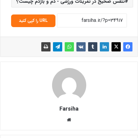
تنفس صحیح در تمرینات ورزشی - دم و بازدم چیست؟
URL را کپی کنید
Farsiha
وبس
ای
ت